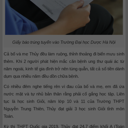
Giấy báo trúng tuyển vào Trường Đại học Dược Hà Nội
Cả bố và mẹ Thủy đều làm ruộng, thỉnh thoảng đi biển mưu sinh
thêm. Khi 2 người phát hiện mắc căn bệnh ung thư quái ác từ
năm ngoái, kinh tế gia đình trở nên túng quẫn, tất cả số tiền dành
dụm qua nhiều năm đều dồn chữa bệnh.
Có nhiều đêm nghe tiếng rên vì đau của bố và mẹ, em đã ứa
nước mặt và tự nhủ bản thân rằng phải cố gắng học tập. Liên
tục là học sinh Giỏi, năm lớp 10 và 11 của Trường THPT
Nguyễn Trung Thiên, Thủy đạt giải 3 học sinh Giỏi tỉnh môn
Toán.
Kỳ thi THPT Quốc gia 2019, Thủy đạt 24,7 điểm khối A (Toán