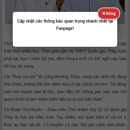
✖ Đóng
Cập nhật các thông báo quan trọng nhanh nhất tại
Fanpage!
Ban lãnh đạo đã đến thắp hương cho bố của em Thủy
Chị Hồ Thị Thúy – 34 tuổi là chị gái của Thủy có chia sẻ: Em gái
thiệt thòi nhiều thứ. Thời gian gần thi THPT Quốc gia, Thủy luôn
phải túc trực chăm bố mẹ, đêm khuya mới có thể ngồi vào bàn
rồi học tới sáng.
Chị Thúy có nói: “
Ai cũng thương Thủy, song các anh chị đang
khó khăn, không thể làm điểm tựa về tài chính cho em. Tôi động
viên em mạnh dạn đi học, ban đầu sẽ chông gai, sau này khi
quen rồi thì đi làm thêm kiếm tiền tự lo cho bản thân
”.
Cô Đoàn Thị Huyền – Giáo viên Chủ nhiệm lớp 12 cô đánh giá
Thủy là học trò trầm tính. Tuy nhiên, em luon kiên trì và có ý
thức tự học rất tốt. Cô Huyền có nói: “
Dù gia cảnh khó khăn,