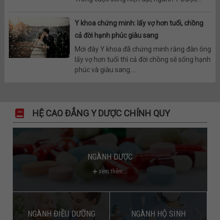
Y khoa chứng minh: lấy vợ hơn tuổi, chồng
cả đời hạnh phúc giàu sang
Mới đây Y khoa đã chứng minh rằng đàn ông
lấy vợ hơn tuổi thì cả đời chồng sẽ sống hạnh
phúc và giàu sang....
HỆ CAO ĐẲNG Y DƯỢC CHÍNH QUY
NGÀNH DƯỢC
xem thêm...
NGÀNH ĐIỀU DƯỠNG
NGÀNH HỘ SINH