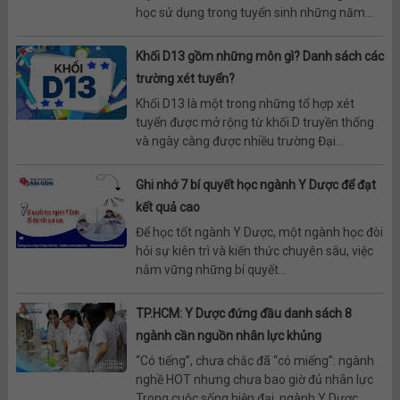
học sử dụng trong tuyển sinh những năm...
Khối D13 gồm những môn gì? Danh sách các
trường xét tuyển?
Khối D13 là một trong những tổ hợp xét
tuyển được mở rộng từ khối D truyền thống
và ngày càng được nhiều trường Đại...
Ghi nhớ 7 bí quyết học ngành Y Dược để đạt
kết quả cao
Để học tốt ngành Y Dược, một ngành học đòi
hỏi sự kiên trì và kiến thức chuyên sâu, việc
nắm vững những bí quyết...
TP.HCM: Y Dược đứng đầu danh sách 8
ngành cần nguồn nhân lực khủng
“Có tiếng”, chưa chắc đã “có miếng”: ngành
nghề HOT nhưng chưa bao giờ đủ nhân lực
Trong cuộc sống hiện đại, ngành Y Dược...