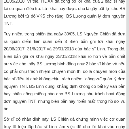
18/05/2018. Vì thế, HĐXX đã công bố lời khai của 2 bác sĩ này
tại cơ quan điều tra. Lời khai này được cho là gây bất lợi cho BS
Lương bởi từ đó VKS cho rằng BS Lương quản lý đơn nguyên
TNT.
Tuy nhiên, trong phiên tòa ngày 30/05, LS Nguyễn Chiến đã đưa
ra quan điểm liên quan đến 3 Biên bản ghi lời khai ngày
20/06/2017, 31/6/2017 và 29/01/2018 của bác sĩ Linh. Trong đó,
Biên bản ghi lời khai ngày 29/01/2018 khai rõ hơn về bản chất
sự việc cho thấy BS Lương bình đẳng như 2 bác sĩ khác và nếu
có phải chịu trách nhiệm chuyên môn thì đó là chuyên môn của
bác sĩ điều trị chứ không chịu trách nhiệm “công vụ” quản lý đơn
nguyên TNT. BS Linh cũng khẳng định không có bất kỳ văn bản
hay phân công miệng nào cho BS Lương phụ trách hoạt động
đơn nguyên TNT, nhưng biên bản này “biến mất” trong hồ sơ vụ
án.
Sở dĩ có nhận định này, LS Chiến đã chứng minh việc cơ quan
truy tố triệu tập bác sĩ Linh làm việc để cho lời khai vào ngày