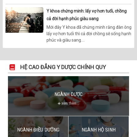
Y khoa chứng minh: lấy vợ hơn tuổi, chồng
cả đời hạnh phúc giàu sang
Mới đây Y khoa đã chứng minh rằng đàn ông
lấy vợ hơn tuổi thì cả đời chồng sẽ sống hạnh
phúc và giàu sang....
HỆ CAO ĐẲNG Y DƯỢC CHÍNH QUY
NGÀNH DƯỢC
xem thêm...
NGÀNH ĐIỀU DƯỠNG
NGÀNH HỘ SINH