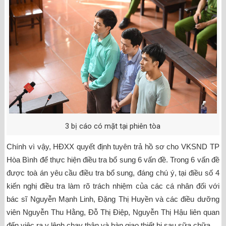
3 bị cáo có mặt tại phiên tòa
Chính vì vậy, HĐXX quyết định tuyên trả hồ sơ cho VKSND TP
Hòa Bình để thực hiện điều tra bổ sung 6 vấn đề. Trong 6 vấn đề
được toà án yêu cầu điều tra bổ sung, đáng chú ý, tại điều số 4
kiến nghị điều tra làm rõ trách nhiệm của các cá nhân đối với
bác sĩ Nguyễn Mạnh Linh, Đặng Thị Huyền và các điều dưỡng
viên Nguyễn Thu Hằng, Đỗ Thị Điệp, Nguyễn Thị Hậu liên quan
đến việc ra y lệnh chạy thận và bàn giao thiết bị sau sữa chữa.