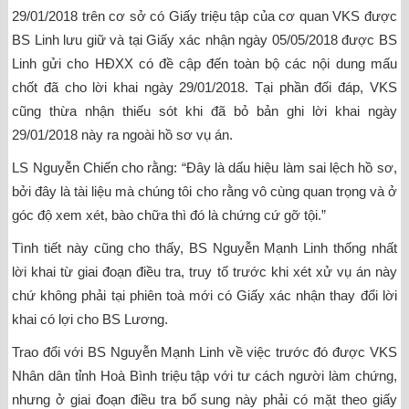
29/01/2018 trên cơ sở có Giấy triệu tập của cơ quan VKS được
BS Linh lưu giữ và tại Giấy xác nhận ngày 05/05/2018 được BS
Linh gửi cho HĐXX có đề cập đến toàn bộ các nội dung mấu
chốt đã cho lời khai ngày 29/01/2018. Tại phần đối đáp, VKS
cũng thừa nhận thiếu sót khi đã bỏ bản ghi lời khai ngày
29/01/2018 này ra ngoài hồ sơ vụ án.
LS Nguyễn Chiến cho rằng: “Đây là dấu hiệu làm sai lệch hồ sơ,
bởi đây là tài liệu mà chúng tôi cho rằng vô cùng quan trọng và ở
góc độ xem xét, bào chữa thì đó là chứng cứ gỡ tội.”
Tình tiết này cũng cho thấy, BS Nguyễn Mạnh Linh thống nhất
lời khai từ giai đoạn điều tra, truy tố trước khi xét xử vụ án này
chứ không phải tại phiên toà mới có Giấy xác nhận thay đổi lời
khai có lợi cho BS Lương.
Trao đổi với BS Nguyễn Mạnh Linh về việc trước đó được VKS
Nhân dân tỉnh Hoà Bình triệu tập với tư cách người làm chứng,
nhưng ở giai đoạn điều tra bổ sung này phải có mặt theo giấy