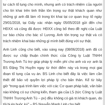
tư cách tố tụng cho mình, nhưng anh có trách nhiệm của người
cho lời khai trên tinh thần tôn trọng sự thật khách quan như
những gì anh đã làm rõ trong lời khai tại cơ quan truy tố ngày
29/01/2018, tại Giấy xác nhận ngày 05/05/2018 gửi đến cho
HĐXX và cũng đã được HĐXX công bố theo đề nghị của Luật
sư bào chữa cho bác sĩ Lương. Anh tôn trọng sự thật và có
trách nhiệm khai báo những gì mình biết đúng với sự thật.
Anh Linh cũng cho biết, vào sáng nay (08/06/2018) anh đã có
được sự chấp thuận chính thức của Công ty Luật TNHH
Trương Anh Tú trợ giúp pháp lý miễn phí cho anh và vợ anh là
BS Đặng Thị Huyền ngay từ thời điểm này và trong mọi giai
đoạn tố tụng của vụ án. BS Linh cho biết đây là việc làm cần
thiết để bảo vệ quyền lợi pháp lý cho bản thân. Kể từ bây
giờ “trong quá trình làm việc với các Cơ quan pháp luật, văn bản
nào không có sự chứng kiến, tham gia của LS (tức Công ty Luật
TNHH Trương Anh Tú – pv) đều không có giá trị khách quan, do
tôi bị ép buộc ký” – BS Nguyễn Mạnh Linh cho biết.