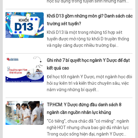
học sử dụng trong tuyển sinh những năm...
Khối D13 gồm những môn gì? Danh sách các
trường xét tuyển?
Khối D13 là một trong những tổ hợp xét
tuyển được mở rộng từ khối D truyền thống
và ngày càng được nhiều trường Đại...
Ghi nhớ 7 bí quyết học ngành Y Dược để đạt
kết quả cao
Để học tốt ngành Y Dược, một ngành học đòi
hỏi sự kiên trì và kiến thức chuyên sâu, việc
nắm vững những bí quyết...
TP.HCM: Y Dược đứng đầu danh sách 8
ngành cần nguồn nhân lực khủng
“Có tiếng”, chưa chắc đã “có miếng”: ngành
nghề HOT nhưng chưa bao giờ đủ nhân lực
Trong cuộc sống hiện đại, ngành Y Dược...