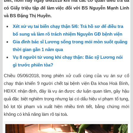
biết, hôm nay ngày 8/6/2018 khi mà các cơ quan điều tra đã
có Giấy triệu tập để làm việc đối với BS Nguyễn Mạnh Linh
và BS Đặng Thị Huyền.
Xét xử vụ tai biến chạy thận 5/6: Trả hồ sơ để điều tra
bổ sung và làm rõ trách nhiệm Nguyên GĐ bệnh viện
Gia đình bác sĩ Lương sống trong mỏi mòn suốt quãng
thời gian gần 1 năm qua
Vụ 8 người tử vong khi chạy thận: Bác sỹ Lương nói
gì trước phiên tòa?
Chiều 05/06/2018, trong phiên xử cuối cùng của vụ án sự cố
chạy thận khiến 9 người chết tại bệnh viện Đa khoa Hoà Bình,
HĐXX nhận định, đây là vụ án được dư luận quan tâm, gây hậu
quả đặc biệt nghiêm trọng nhưng lại có dấu hiệu vi phạm tố tụng,
bỏ lọt tội phạm và xuất hiện nhiều tình tiết, bằng chứng mới
không có khả năng làm rõ tại toà.