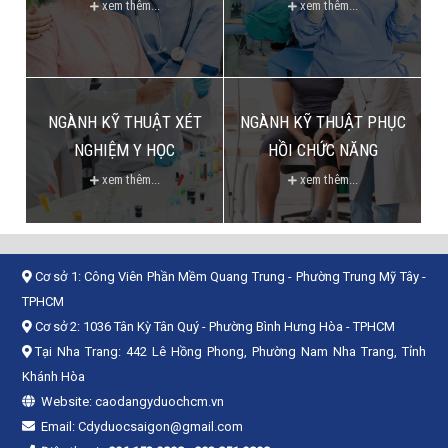
xem thêm...
xem thêm...
NGÀNH KỸ THUẬT XÉT
NGÀNH KỸ THUẬT PHỤC
NGHIỆM Y HỌC
HỒI CHỨC NĂNG
xem thêm...
xem thêm...
Cơ sở 1:
Công Viên Phần Mềm Quang Trung - Phường Trung Mỹ Tây -
TPHCM
Cơ sở 2:
1036 Tân Kỳ Tân Quý - Phường Bình Hưng Hòa - TPHCM
Tại Nha Trang: 442 Lê Hồng Phong, Phường Nam Nha Trang, Tỉnh
Khánh Hòa
Website:
caodangyduochcm.vn
Email:
Cdyduocsaigon@gmail.com