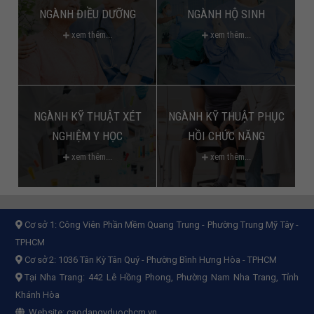
NGÀNH ĐIỀU DƯỠNG
NGÀNH HỘ SINH
xem thêm...
xem thêm...
NGÀNH KỸ THUẬT XÉT
NGÀNH KỸ THUẬT PHỤC
NGHIỆM Y HỌC
HỒI CHỨC NĂNG
xem thêm...
xem thêm...
Cơ sở 1:
Công Viên Phần Mềm Quang Trung - Phường Trung Mỹ Tây -
TPHCM
Cơ sở 2:
1036 Tân Kỳ Tân Quý - Phường Bình Hưng Hòa - TPHCM
Tại Nha Trang: 442 Lê Hồng Phong, Phường Nam Nha Trang, Tỉnh
Khánh Hòa
Website:
caodangyduochcm.vn