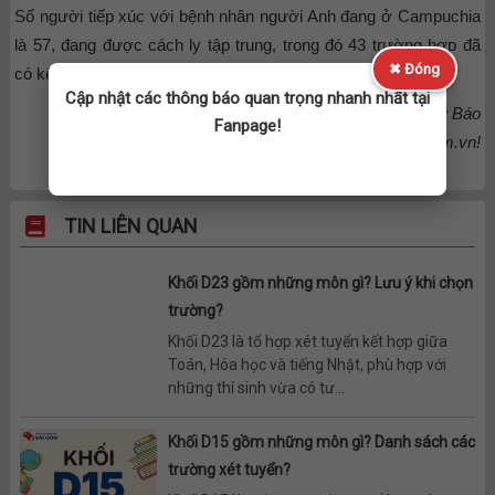
Số người tiếp xúc với bệnh nhân người Anh đang ở Campuchia
là 57, đang được cách ly tập trung, trong đó 43 trường hợp đã
✖ Đóng
có kết quả xét nghiệm âm tính.
Cập nhật các thông báo quan trọng nhanh nhất tại
Trường Cao đẳng Y Dược Sài Gòn
dẫn nguồn từ Báo
Fanpage!
nld.com.vn!
TIN LIÊN QUAN
Khối D23 gồm những môn gì? Lưu ý khi chọn
trường?
Khối D23 là tổ hợp xét tuyển kết hợp giữa
Toán, Hóa học và tiếng Nhật, phù hợp với
những thí sinh vừa có tư...
Khối D15 gồm những môn gì? Danh sách các
trường xét tuyển?