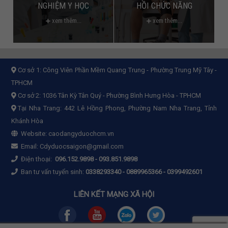
NGHIỆM Y HỌC
HỒI CHỨC NĂNG
xem thêm...
xem thêm...
Cơ sở 1:
Công Viên Phần Mềm Quang Trung - Phường Trung Mỹ Tây -
TPHCM
Cơ sở 2:
1036 Tân Kỳ Tân Quý - Phường Bình Hưng Hòa - TPHCM
Tại Nha Trang: 442 Lê Hồng Phong, Phường Nam Nha Trang, Tỉnh
Khánh Hòa
Website:
caodangyduochcm.vn
Email:
Cdyduocsaigon@gmail.com
Điện thoại:
096.152.9898
-
093.851.9898
Ban tư vấn tuyển sinh:
0338293340 - 0889965366 - 0399492601
LIÊN KẾT MẠNG XÃ HỘI