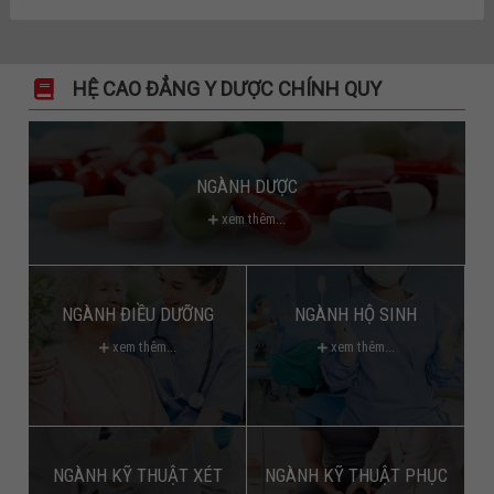
HỆ CAO ĐẲNG Y DƯỢC CHÍNH QUY
NGÀNH DƯỢC
xem thêm...
NGÀNH ĐIỀU DƯỠNG
NGÀNH HỘ SINH
xem thêm...
xem thêm...
NGÀNH KỸ THUẬT XÉT
NGÀNH KỸ THUẬT PHỤC