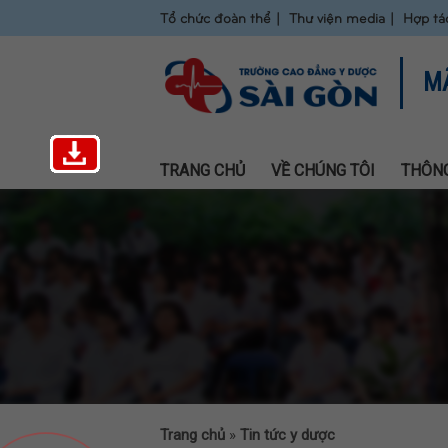
Tổ chức đoàn thể
Thư viện media
Hợp tá
M
TRANG CHỦ
VỀ CHÚNG TÔI
THÔNG
Trang chủ
»
Tin tức y dược