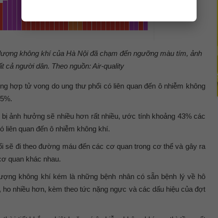
ất lượng không khí của Hà Nội đã chạm đến ngưỡng màu tím, ảnh
 cả người dân. Theo nguồn: Air-quality
 hợp tử vong do ung thư phổi có liên quan đến ô nhiễm không
25%.
g bị ảnh hưởng sẽ nhiều hơn rất nhiều, ước tính khoảng 43% các
ó liên quan đến ô nhiễm không khí.
hổi sẽ đi theo đường máu đến các cơ quan trong cơ thể và gây ra
cơ quan khác nhau.
t lượng không khí kém là những bệnh nhân có sẵn bệnh lý về hô
, ho nhiều hơn, kèm theo tức nặng ngực và các dấu hiệu của đợt