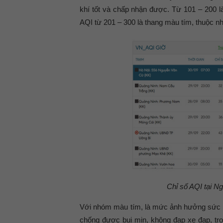
khí tốt và chấp nhận được. Từ 101 – 200 
AQI từ 201 – 300 là thang màu tím, thuộc n
Chỉ số AQI tại N
Với nhóm màu tím, là mức ảnh hưởng sức kh
chống được bụi mịn, không đạp xe đạp, t