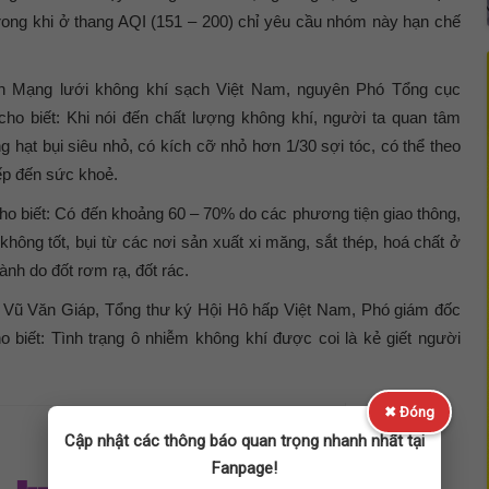
 trong khi ở thang AQI (151 – 200) chỉ yêu cầu nhóm này hạn chế
 Mạng lưới không khí sạch Việt Nam, nguyên Phó Tổng cục
o biết: Khi nói đến chất lượng không khí, người ta quan tâm
 hạt bụi siêu nhỏ, có kích cỡ nhỏ hơn 1/30 sợi tóc, có thể theo
ếp đến sức khoẻ.
ho biết: Có đến khoảng 60 – 70% do các phương tiện giao thông,
không tốt, bụi từ các nơi sản xuất xi măng, sắt thép, hoá chất ở
ành do đốt rơm rạ, đốt rác.
Vũ Văn Giáp, Tổng thư ký Hội Hô hấp Việt Nam, Phó giám đốc
 biết: Tình trạng ô nhiễm không khí được coi là kẻ giết người
✖ Đóng
Cập nhật các thông báo quan trọng nhanh nhất tại
Fanpage!