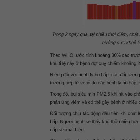
Trong 2 ngày qua, tại nhiều thời điểm, ch
hưởng sức khoẻ tất
Theo WHO, ước tính khoảng 30% các trường
khí, tỉ lệ này ở bệnh đột quỵ chiếm khoảng 
Riêng đối với bệnh lý hô hấp, các đối tượn
trường hợp tử vong do các bệnh lý hô hấp c
Trong đó, bụi siêu mịn PM2.5 khi hít vào p
phản ứng viêm và có thể gây bệnh ở nhiều 
Đối tượng chịu tác động đầu tiên khi chấ
hấp. Người bệnh sẽ thấy khó thở nhiều hơn
cấp sẽ xuất hiện.