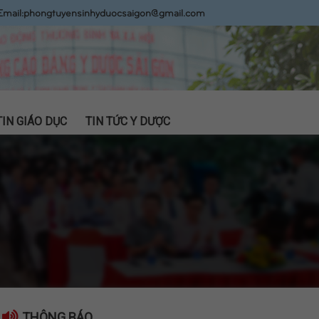
Email:
phongtuyensinhyduocsaigon@gmail.com
TIN GIÁO DỤC
TIN TỨC Y DƯỢC
THÔNG BÁO