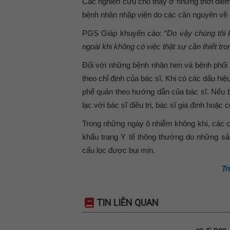
Các nghiên cứu cho thấy ở những thời điểm 
bệnh nhân nhập viện do các căn nguyên về 
PGS Giáp khuyến cáo: “
Do vậy chúng tôi
ngoài khi không có việc thật sự cần thiết t
Đối với những bệnh nhân hen và bệnh phổi t
theo chỉ định của bác sĩ. Khi có các dấu hiệ
phế quản theo hướng dẫn của bác sĩ. Nếu b
lạc với bác sĩ điều trị, bác sĩ gia đình hoặc
Trong những ngày ô nhiễm không khí, các c
khẩu trang Y tế thông thường do những sả
cấu lọc được bụi mịn.
Tr
TIN LIÊN QUAN