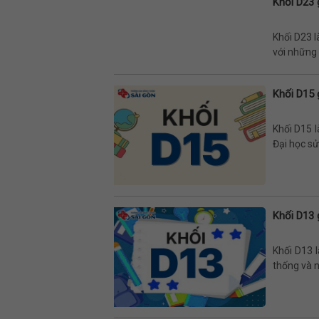
Khối D23 
Khối D23 l
với những t
Khối D15 
Khối D15 l
Đại học sử
Khối D13 
Khối D13 
thống và n