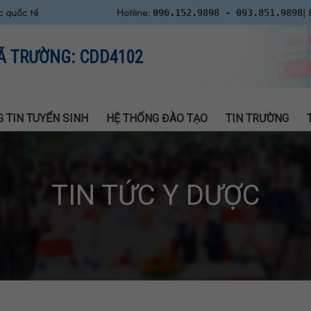
c quốc tế
Hotline:
| 
096.152.9898 - 093.851.9898
Ã TRƯỜNG: CDD4102
 TIN TUYỂN SINH
HỆ THỐNG ĐÀO TẠO
TIN TRƯỜNG
TIN TỨC Y DƯỢC