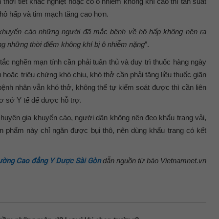
thời tiết khắc nghiệt hoặc có ô nhiễm không khí cao thì tần suất
hô hấp và tim mạch tăng cao hơn.
 khuyến cáo những người đã mắc bệnh về hô hấp không nên ra
rong những thời điểm không khí bị ô nhiễm nặng
”.
ắc nghẽn mạn tính cần phải tuân thủ và duy trì thuốc hàng ngày
u hoặc triệu chứng khó chịu, khó thở cần phải tăng liều thuốc giãn
ệnh nhân vẫn khó thở, không thể tự kiểm soát được thì cần liên
 cơ sở Y tế để được hỗ trợ.
huyên gia khuyến cáo, người dân không nên đeo khẩu trang vải,
n phẩm này chỉ ngăn được bụi thô, nên dùng khẩu trang có kết
ường Cao đẳng Y Dược Sài Gòn
dẫn nguồn từ báo Vietnamnet.vn