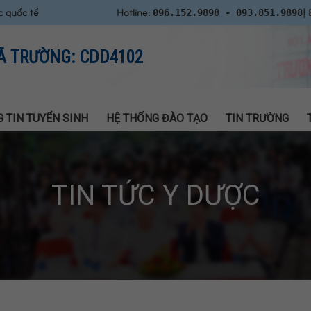
c quốc tế
Hotline:
| 
096.152.9898 - 093.851.9898
Ã TRƯỜNG: CDD4102
 TIN TUYỂN SINH
HỆ THỐNG ĐÀO TẠO
TIN TRƯỜNG
TIN TỨC Y DƯỢC