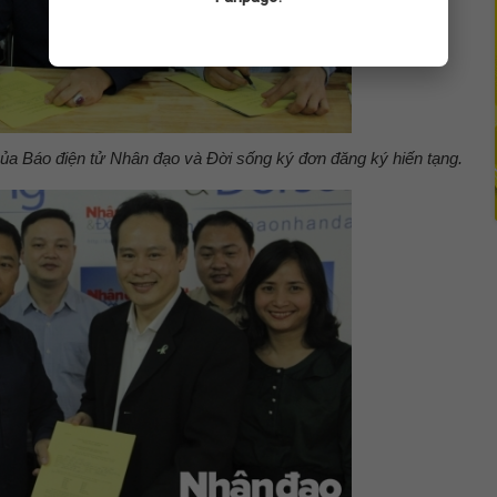
của Báo điện tử Nhân đạo và Đời sống ký đơn đăng ký hiến tạng.