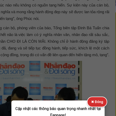
 lúc nào nếu không có nguồn tạng hiến. Sự kiện này của cán bộ,
ý nghĩa và mong rằng hành động đẹp này sẽ được lan tỏa rộng rãi
ến tạng”, ông Phúc nói.
g cán bộ, phóng viên của báo, Tổng biên tập Đinh Bá Tuấn chia
 chết não là việc làm có ý nghĩa nhân văn, nhân đạo rất sâu sắc,
nh thần CHO ĐI LÀ CÒN MÃI. Không chỉ ở hành động đăng ký tập
đã, đang và sẽ tiếp tục đồng hành, tiếp sức, khích lệ một cách
 cộng đồng, trong đó có vấn đề liên quan đến hiến tặng mô, tạng”.
✖ Đóng
Cập nhật các thông báo quan trọng nhanh nhất tại
Fanpage!