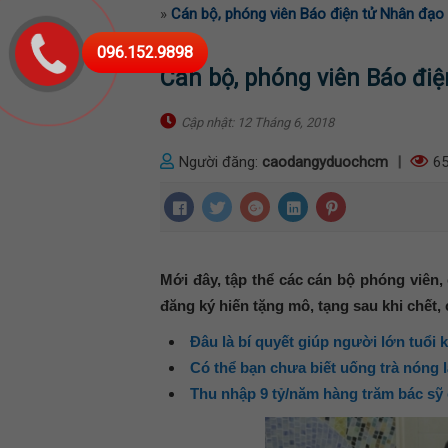
»
Cán bộ, phóng viên Báo điện tử Nhân đạo 
096.152.9898
Cán bộ, phóng viên Báo điệ
Cập nhật: 12 Tháng 6, 2018
Người đăng:
caodangyduochcm
|
65
Mới đây, tập thể các cán bộ phóng viên
đăng ký hiến tặng mô, tạng sau khi chết, 
Đâu là bí quyết giúp người lớn tuổ
Có thể bạn chưa biết uống trà nóng
Thu nhập 9 tỷ/năm hàng trăm bác sỹ