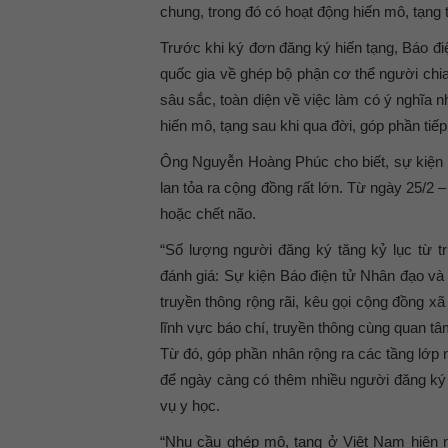
chung, trong đó có hoạt động hiến mô, tạng
Trước khi ký đơn đăng ký hiến tạng, Báo đi
quốc gia về ghép bộ phận cơ thể người chia
sâu sắc, toàn diện về việc làm có ý nghĩa 
hiến mô, tạng sau khi qua đời, góp phần ti
Ông Nguyễn Hoàng Phúc cho biết, sự kiện x
lan tỏa ra cộng đồng rất lớn. Từ ngày 25/2 
hoặc chết não.
“Số lượng người đăng ký tăng kỷ lục từ
đánh giá: Sự kiện Báo điện tử Nhân đạo và
truyền thông rộng rãi, kêu gọi cộng đồng xã 
lĩnh vực báo chí, truyền thông cùng quan t
Từ đó, góp phần nhân rộng ra các tầng lớp
để ngày càng có thêm nhiều người đăng ký 
vụ y học.
“Nhu cầu ghép mô, tạng ở Việt Nam hiện n