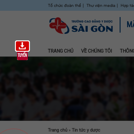
Tổ chức đoàn thể
Thư viện media
Hợp tá
M
TRANG CHỦ
VỀ CHÚNG TÔI
THÔNG
Trang chủ
»
Tin tức y dược