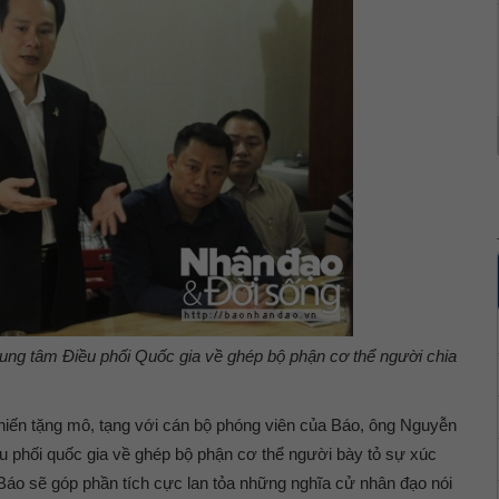
g tâm Điều phối Quốc gia về ghép bộ phận cơ thể người chia
ý hiến tặng mô, tạng với cán bộ phóng viên của Báo, ông Nguyễn
phối quốc gia về ghép bộ phận cơ thể người bày tỏ sự xúc
 Báo sẽ góp phần tích cực lan tỏa những nghĩa cử nhân đạo nói