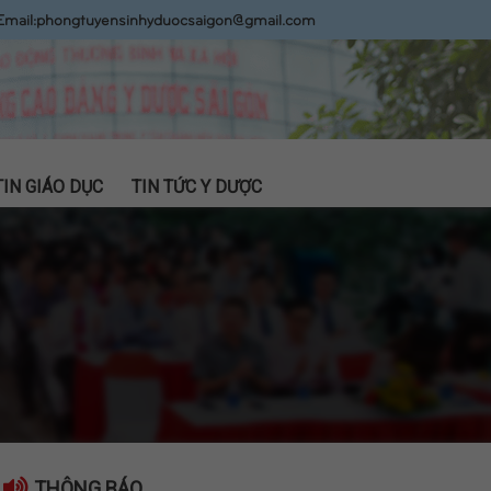
Email:
phongtuyensinhyduocsaigon@gmail.com
TIN GIÁO DỤC
TIN TỨC Y DƯỢC
THÔNG BÁO