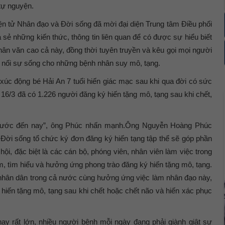
 tự nguyện.
ện tử Nhân đạo và Đời sống đã mời đại diện Trung tâm Điều phối
 sẻ những kiến thức, thông tin liên quan để có được sự hiểu biết
nhân văn cao cả này, đồng thời tuyên truyền và kêu gọi mọi người
ếp nối sự sống cho những bệnh nhân suy mô, tạng.
úc động bé Hải An 7 tuổi hiến giác mạc sau khi qua đời có sức
– 16/3 đã có 1.226 người đăng ký hiến tặng mô, tạng sau khi chết,
 trước đến nay”, ông Phúc nhấn mạnh.Ông Nguyễn Hoàng Phúc
 Đời sống tổ chức ký đơn đăng ký hiến tạng tập thể sẽ góp phần
hội, đặc biệt là các cán bộ, phóng viên, nhân viên làm việc trong
âm, tìm hiểu và hưởng ứng phong trào đăng ký hiến tặng mô, tạng.
 nhân dân trong cả nước cùng hưởng ứng việc làm nhân đạo này,
hiến tặng mô, tạng sau khi chết hoặc chết não và hiến xác phục
ay rất lớn, nhiều người bệnh mỗi ngày đang phải giành giật sự