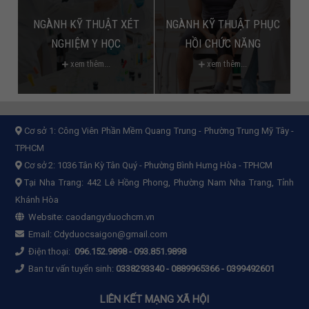
NGÀNH KỸ THUẬT XÉT
NGÀNH KỸ THUẬT PHỤC
NGHIỆM Y HỌC
HỒI CHỨC NĂNG
xem thêm...
xem thêm...
Cơ sở 1:
Công Viên Phần Mềm Quang Trung - Phường Trung Mỹ Tây -
TPHCM
Cơ sở 2:
1036 Tân Kỳ Tân Quý - Phường Bình Hưng Hòa - TPHCM
Tại Nha Trang: 442 Lê Hồng Phong, Phường Nam Nha Trang, Tỉnh
Khánh Hòa
Website:
caodangyduochcm.vn
Email:
Cdyduocsaigon@gmail.com
Điện thoại:
096.152.9898
-
093.851.9898
Ban tư vấn tuyển sinh:
0338293340 - 0889965366 - 0399492601
LIÊN KẾT MẠNG XÃ HỘI