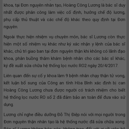
khoa, tại Đơn nguyên nhân tạo, Hoàng Công Lương là bác sĩ duy
nhất được phân công làm việc cố định, hưởng chế độ lương,
phụ cấp thủ thuật và các chế độ khác theo quy định tại Đơn
nguyên.
Ngoài thực hiện nhiệm vụ chuyên môn, bác sĩ Lương còn thực
hiện một số nhiệm vụ khác như ký xác nhận y lệnh của bác sĩ
khác, chủ trì giao ban tại đơn nguyên thận khi không có lãnh đạo
khoa, phân buồng thăm khám bệnh nhân cho các bác sĩ khác,
ký đề xuất sửa chữa hệ thống lọc nước RO2 ngày 20/4/2017.
Liên quan đến sự cố y khoa làm 9 bệnh nhân chạy thận tử vong,
kết luận bổ sung của Công an tỉnh Hòa Bình xác định bị can
Hoàng Công Lương chưa được người có trách nhiệm cho biết
hệ thống lọc nước RO số 2 đã đảm bảo an toàn để đưa vào sử
dụng.
Lương chỉ nghe điều dưỡng Đỗ Thị Điệp nói với mọi người trong
Đơn nguyên thận nhân tạo là hệ thống nước đã sửa chữa xong.
Bác sĩ Lương không báo cáo, không trao đổi với ai về việc hệ