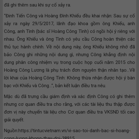
đã ghi thêm sau khi sự cố xảy ra.
“Đinh Tiến Công và Hoàng Đình Khiếu đều khai nhận: Sau sự cố
xảy ra ngày 29/5/2017, lãnh đạo khoa gồm ông Khiếu, anh
Công, anh Tình (bác sĩ Hoàng Công Tình) có ngồi hội ý riêng với
nhau. Ông Khiếu và ông Tình có yêu cầu Công hoàn thiện các
thủ tục hành chính. Về nội dung này, ông Khiếu không nhớ đã
bảo Công ghi những nội dung gì, nhưng Công khẳng định nội
dung phân công nhiệm vụ trong cuộc họp cuối năm 2015 cho
Hoàng Công Lương là phụ trách đơn nguyên thận nhân tạo…Về
lời khai của Hoàng Công Tình: Không thừa nhận được hội ý bàn
bạc với Khiếu và Công…”, bản kết luận điều tra nêu.
Mặc dù đã trưng cầu giám định và xác định Công có ghi thêm
nhưng cơ quan điều tra cho rằng, với các tài liệu thu thập được
đơn vị này chuyển tài liệu cho Cơ quan điều tra VKSND tối cao
giải quyết.
Nguồn:https://tintucvietnam.vn/vi-sao-toi-danh-bac-si-hoang-
cong-luong-khong-thay-doi-38915