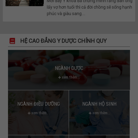
Mới đây Y khoa đã chứng minh rằng đàn ông
lấy vợ hơn tuổi thì cả đời chồng sẽ sống hạnh
phúc và giàu sang....
HỆ CAO ĐẲNG Y DƯỢC CHÍNH QUY
NGÀNH DƯỢC
xem thêm...
NGÀNH ĐIỀU DƯỠNG
NGÀNH HỘ SINH
xem thêm...
xem thêm...