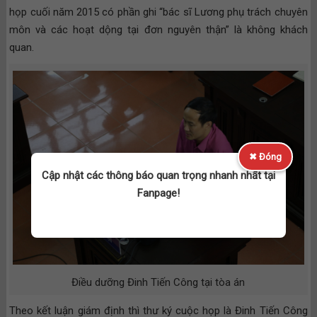
họp cuối năm 2015 có phần ghi “bác sĩ Lương phụ trách chuyên
môn và các hoạt dộng tại đơn nguyên thận” là không khách
quan.
✖ Đóng
Cập nhật các thông báo quan trọng nhanh nhất tại
Fanpage!
Điều dưỡng Đinh Tiến Công tại tòa án
Theo kết luận giám định thì thư ký cuộc họp là Đinh Tiến Công