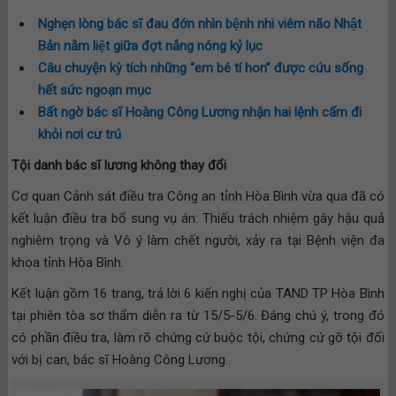
Nghẹn lòng bác sĩ đau đớn nhìn bệnh nhi viêm não Nhật
Bản nằm liệt giữa đợt nắng nóng kỷ lục
Câu chuyện kỳ tích những “em bé tí hon” được cứu sống
hết sức ngoạn mục
Bất ngờ bác sĩ Hoàng Công Lương nhận hai lệnh cấm đi
khỏi nơi cư trú
Tội danh bác sĩ lương không thay đổi
Cơ quan Cảnh sát điều tra Công an tỉnh Hòa Bình vừa qua đã có
kết luận điều tra bổ sung vụ án: Thiếu trách nhiệm gây hậu quả
nghiêm trọng và Vô ý làm chết người, xảy ra tại Bệnh viện đa
khoa tỉnh Hòa Bình.
Kết luận gồm 16 trang, trả lời 6 kiến nghị của TAND TP Hòa Bình
tại phiên tòa sơ thẩm diễn ra từ 15/5-5/6. Đáng chú ý, trong đó
có phần điều tra, làm rõ chứng cứ buộc tội, chứng cứ gỡ tội đối
với bị can, bác sĩ Hoàng Công Lương.