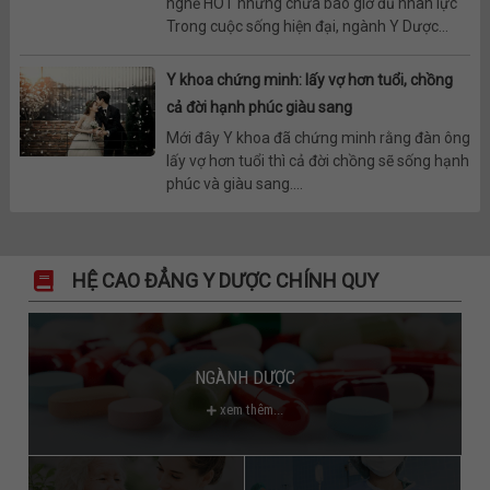
nghề HOT nhưng chưa bao giờ đủ nhân lực
Trong cuộc sống hiện đại, ngành Y Dược...
Y khoa chứng minh: lấy vợ hơn tuổi, chồng
cả đời hạnh phúc giàu sang
Mới đây Y khoa đã chứng minh rằng đàn ông
lấy vợ hơn tuổi thì cả đời chồng sẽ sống hạnh
phúc và giàu sang....
HỆ CAO ĐẲNG Y DƯỢC CHÍNH QUY
NGÀNH DƯỢC
xem thêm...