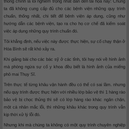
thống chính là lỗi nghiêm trọng nhất dẫn đến tai họa này: Chúng
ta đã không cung cấp đủ cho các bệnh viện những quy trình
chuẩn, thống nhất, chi tiết để bệnh viện áp dụng, cũng như
hướng dẫn các bệnh viện, tạo ra cho họ cơ chế đã kiểm soát
việc áp dụng những quy trình chuẩn đó.
Tôi khẳng định, nếu việc này được thực hiện, sự cố chạy thận ở
Hòa Bình sẽ rất khó xảy ra.
Khi giảng bài cho các bác sỹ ở các tỉnh, tôi hay nói về hình ảnh
mà phòng ngừa sự cố y khoa đều biết là hình ảnh của miếng
phô mai Thụy Sĩ.
Trên thực tế từng khâu vận hành đều có thể có sai lầm. nhưng
nếu quy trình được thực hiện với nhiều lớp bảo vệ thì 1 hàng rào
bảo vệ bị chọc thủng thì sẽ có lớp hàng rào khác ngăn chặn,
một cá nhân mắc lỗi, thì những khâu khác trong quy trình vẫn
kịp thời xử lý lỗi đó.
Nhưng khi mà chúng ta không có một quy trình chuyên nghiệp