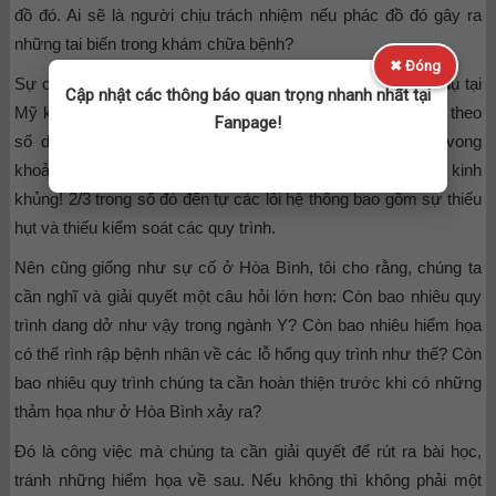
đồ đó. Ai sẽ là người chịu trách nhiệm nếu phác đồ đó gây ra
những tai biến trong khám chữa bệnh?
✖ Đóng
Sự cố y khoa ở các nước hiện nay cũng đang rất lớn, ví dụ tại
Cập nhật các thông báo quan trọng nhanh nhất tại
Mỹ khoảng 44.000- 98.000 người tử vong/năm. Và nếu quy theo
Fanpage!
số dân thì Việt Nam có thể đang đối mặt với việc tử vong
khoảng 35 người/ngày do các sự cố y khoa. Con số đó thật kinh
khủng! 2/3 trong số đó đến tự các lỗi hệ thống bao gồm sự thiếu
hụt và thiếu kiểm soát các quy trình.
Nên cũng giống như sự cố ở Hòa Bình, tôi cho rằng, chúng ta
cần nghĩ và giải quyết một câu hỏi lớn hơn: Còn bao nhiêu quy
trình dang dở như vậy trong ngành Y? Còn bao nhiêu hiểm họa
có thể rình rập bệnh nhân về các lỗ hổng quy trình như thế? Còn
bao nhiêu quy trình chúng ta cần hoàn thiện trước khi có những
thảm họa như ở Hòa Bình xảy ra?
Đó là công việc mà chúng ta cần giải quyết để rút ra bài học,
tránh những hiểm họa về sau. Nếu không thì không phải một