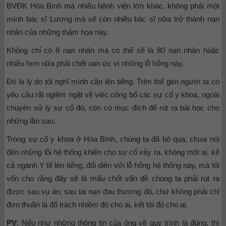
BVĐK Hòa Bình mà nhiều bệnh viện lớn khác, không phải một
mình bác sĩ Lương mà sẽ còn nhiều bác sĩ nữa trở thành nạn
nhân của những thảm họa này.
Không chỉ có 8 nạn nhân mà có thể sẽ là 80 nạn nhân hoặc
nhiều hơn nữa phải chết oan ức vì những lỗ hổng này.
Đó là lý do tôi nghĩ mình cần lên tiếng. Trên thế giới người ta có
yêu cầu rất ngiêm ngặt về việc công bố các sự cố y khoa, ngoài
chuyên xử lý sự cố đó, còn có mục đích để rút ra bài học cho
những lần sau.
Trong sự cố y khoa ở Hòa Bình, chúng ta đã bỏ qua, chưa nói
đến những lỗi hệ thống khiến cho sự cố xảy ra. không một ai, kể
cả ngành Y tế lên tiếng, đối diện với lỗ hổng hệ thống này, mà tôi
vốn cho rằng đây sẽ là mấu chốt vấn đề chúng ta phải rút ra
được sau vụ án, sau tai nạn đau thương đó, chứ không phải chỉ
đơn thuần là đổ trách nhiệm đó cho ai, kết tội đó cho ai.
PV
: Nếu như những thông tin của ông về quy trình là đúng, thì