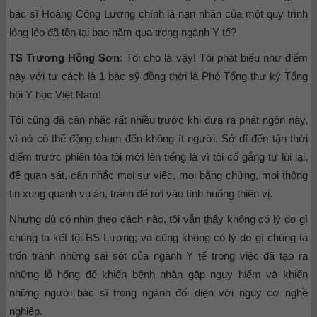
bác sĩ Hoàng Công Lương chính là nạn nhân của một quy trình
lỏng lẻo đã tồn tại bao năm qua trong ngành Y tế?
TS Trương Hồng Sơn
: Tôi cho là vậy! Tôi phát biểu như điểm
này với tư cách là 1 bác sỹ đồng thời là Phó Tổng thư ký Tổng
hội Y học Việt Nam!
Tôi cũng đã cân nhắc rất nhiều trước khi đưa ra phát ngôn này,
vì nó có thể động chạm đến không ít người. Sở dĩ đến tận thời
điểm trước phiên tòa tôi mới lên tiếng là vì tôi cố gắng tự lùi lại,
để quan sát, cân nhắc mọi sự việc, mọi bằng chứng, mọi thông
tin xung quanh vụ án, tránh để rơi vào tình huống thiên vị.
Nhưng dù có nhìn theo cách nào, tôi vẫn thấy không có lý do gì
chúng ta kết tội BS Lương; và cũng không có lý do gì chúng ta
trốn tránh những sai sót của ngành Y tế trong việc đã tạo ra
những lỗ hổng để khiến bệnh nhân gặp nguy hiểm và khiến
những người bác sĩ trong ngành đối diện với nguy cơ nghề
nghiệp.