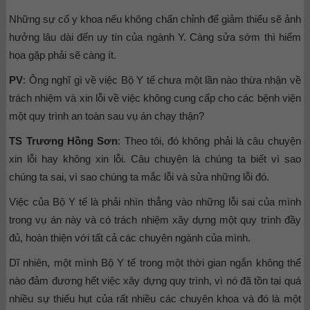
Những sự cố y khoa nếu không chấn chỉnh để giảm thiểu sẽ ảnh
hưởng lâu dài đến uy tín của ngành Y. Càng sửa sớm thì hiểm
họa gặp phải sẽ càng ít.
PV
: Ông nghĩ gì về việc Bộ Y tế chưa một lần nào thừa nhận về
trách nhiệm và xin lỗi về việc không cung cấp cho các bệnh viện
một quy trình an toàn sau vụ án chạy thận?
TS Trương Hồng Sơn
: Theo tôi, đó không phải là câu chuyện
xin lỗi hay không xin lỗi. Câu chuyện là chúng ta biết vì sao
chúng ta sai, vì sao chúng ta mắc lỗi và sửa những lỗi đó.
Việc của Bộ Y tế là phải nhìn thẳng vào những lỗi sai của mình
trong vụ án này và có trách nhiệm xây dựng một quy trình đầy
đủ, hoàn thiện với tất cả các chuyên ngành của mình.
Dĩ nhiên, một mình Bộ Y tế trong một thời gian ngắn không thể
nào đảm đương hết việc xây dựng quy trình, vì nó đã tồn tại quá
nhiều sự thiếu hụt của rất nhiều các chuyên khoa và đó là một