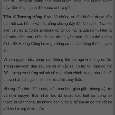
bác sĩ Lương và mong chờ phán quyết vô tội cho vị bác sĩ trẻ
này. Còn ông , quan điểm của anh là gì?
Tiến sĩ Trương Hồng Sơn
: Vì chúng ta đều không được tiếp
cận hết các hồ sơ và các bằng chứng đầy đủ. Nên việc đưa kết
luận về việc ai có tội, ai không có tội lúc này là quá sớm. Nhưng
có mấy điểm sau, nhìn từ góc độ chuyên môn, tôi có thể khẳng
định: BS Hoàng Công Lương không có tội và không thể bị tuyên
án!
Vì về nguyên tắc, pháp luật không thể xử người không có tội.
Trong giai đoạn đầu sau khi vụ án xảy ra, có lúc tôi nghĩ có thể
BS Lương có những sai sót về mặt hành chính, ví dụ như có thể
chưa nhận bàn giao thiết bị trước khi chạy thận.
Nhưng đến thời điểm này, biên bản bàn giao giữa phòng vật tư
và đơn nguyên thận nhân tạo đã được các luật sư công bố
trước truyền thông, thì không còn lý do gì để tòa án có thể kết tội
với bs Lương được nữa.