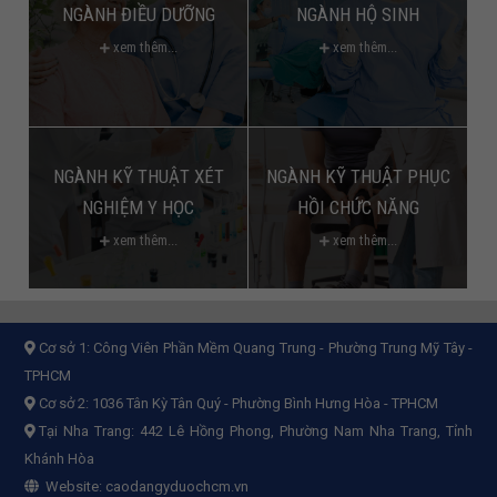
NGÀNH ĐIỀU DƯỠNG
NGÀNH HỘ SINH
xem thêm...
xem thêm...
NGÀNH KỸ THUẬT XÉT
NGÀNH KỸ THUẬT PHỤC
NGHIỆM Y HỌC
HỒI CHỨC NĂNG
xem thêm...
xem thêm...
Cơ sở 1:
Công Viên Phần Mềm Quang Trung - Phường Trung Mỹ Tây -
TPHCM
Cơ sở 2:
1036 Tân Kỳ Tân Quý - Phường Bình Hưng Hòa - TPHCM
Tại Nha Trang: 442 Lê Hồng Phong, Phường Nam Nha Trang, Tỉnh
Khánh Hòa
Website:
caodangyduochcm.vn