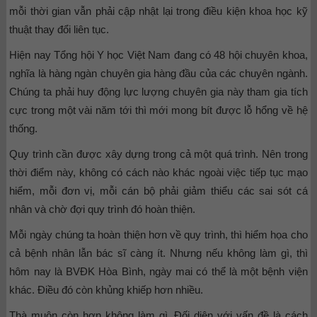
mỗi thời gian vẫn phải cập nhật lại trong điều kiện khoa học kỹ
thuật thay đổi liên tục.
Hiện nay Tổng hội Y học Việt Nam đang có 48 hội chuyên khoa,
nghĩa là hàng ngàn chuyên gia hàng đầu của các chuyên ngành.
Chúng ta phải huy động lực lượng chuyên gia này tham gia tích
cực trong một vài năm tới thì mới mong bít được lỗ hổng về hệ
thống.
Quy trình cần được xây dựng trong cả một quá trình. Nên trong
thời điểm này, không có cách nào khác ngoài việc tiếp tục mạo
hiểm, mỗi đơn vị, mỗi cán bộ phải giảm thiểu các sai sót cá
nhân và chờ đợi quy trình đó hoàn thiện.
Mỗi ngày chúng ta hoàn thiện hơn về quy trình, thì hiểm họa cho
cả bệnh nhân lẫn bác sĩ càng ít. Nhưng nếu không làm gì, thì
hôm nay là BVĐK Hòa Bình, ngày mai có thể là một bệnh viện
khác. Điều đó còn khủng khiếp hơn nhiều.
Thà muộn còn hơn không làm gì. Đối diện với vấn đề là cách