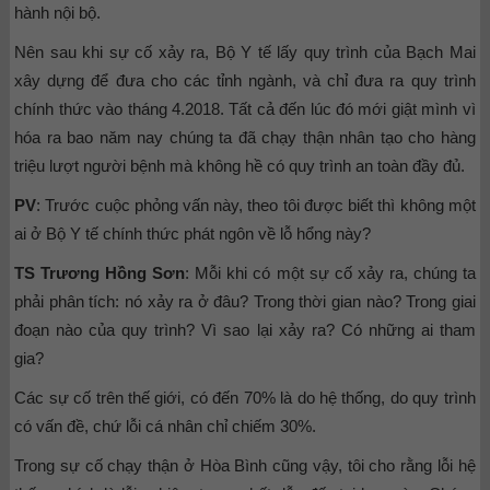
hành nội bộ.
Nên sau khi sự cố xảy ra, Bộ Y tế lấy quy trình của Bạch Mai
xây dựng để đưa cho các tỉnh ngành, và chỉ đưa ra quy trình
chính thức vào tháng 4.2018. Tất cả đến lúc đó mới giật mình vì
hóa ra bao năm nay chúng ta đã chạy thận nhân tạo cho hàng
triệu lượt người bệnh mà không hề có quy trình an toàn đầy đủ.
PV
: Trước cuộc phỏng vấn này, theo tôi được biết thì không một
ai ở Bộ Y tế chính thức phát ngôn về lỗ hổng này?
TS Trương Hồng Sơn
: Mỗi khi có một sự cố xảy ra, chúng ta
phải phân tích: nó xảy ra ở đâu? Trong thời gian nào? Trong giai
đoạn nào của quy trình? Vì sao lại xảy ra? Có những ai tham
gia?
Các sự cố trên thế giới, có đến 70% là do hệ thống, do quy trình
có vấn đề, chứ lỗi cá nhân chỉ chiếm 30%.
Trong sự cố chạy thận ở Hòa Bình cũng vậy, tôi cho rằng lỗi hệ