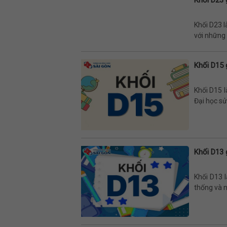
Khối D23 l
với những t
Khối D15 
Khối D15 l
Đại học sử
Khối D13 
Khối D13 
thống và n