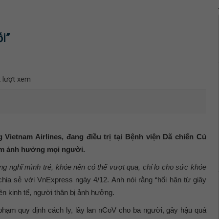
i”
 lượt xem
 Vietnam Airlines, đang điều trị tại Bệnh viện Dã chiến Củ
 làm ảnh hưởng mọi người.
g nghĩ mình trẻ, khỏe nên có thể vượt qua, chỉ lo cho sức khỏe
chia sẻ với VnExpress ngày 4/12. Anh nói rằng “hối hận từ giây
 nền kinh tế, người thân bị ảnh hưởng.
i phạm quy định cách ly, lây lan nCoV cho ba người, gây hậu quả