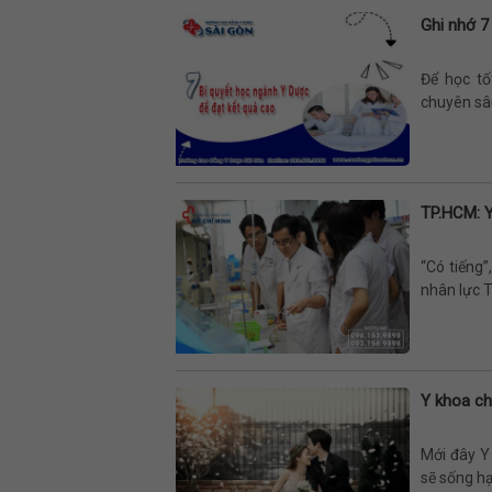
Ghi nhớ 7
Để học tố
chuyên sâu
TP.HCM: 
“Có tiếng
nhân lực T
Y khoa ch
Mới đây Y
sẽ sống hạ