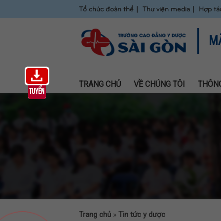
Tổ chức đoàn thể
Thư viện media
Hợp tá
M
TRANG CHỦ
VỀ CHÚNG TÔI
THÔNG
Trang chủ
»
Tin tức y dược