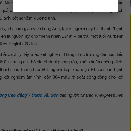
t Nam ngày 14/11, lưu tại khu cách ly do Vietnam Airlines quản
t quả âm tính, tiếp viên này về cách ly tại nhà trọ ở đường Bạch
, anh xét nghiệm dương tính.
ới bạn là nam giáo viên tiếng Anh, khiến người này trở thành “bệnh
ên là nguồn lây cho “bệnh nhân 1348” – bé trai một tuổi và “bệnh
ey English, 28 tuổi.
phải cách ly, lấy mẫu xét nghiệm. Hàng chục trường đại học, tiểu
 Nhiều chung cư, hộ gia đình bị phong tỏa, khử khuẩn chống dịch.
thành phố thông báo 861 người tiếp xúc diện F1 với bốn bệnh
g xét nghiệm âm tính, còn 384 mẫu rà soát cộng đồng chờ kết
ờng Cao đẳng Y Dược Sài Gòn
dẫn nguồn từ Báo Vnexpress.net!
gồm những môn gì? Lưu ý khi chọn trường?