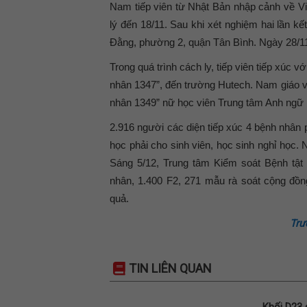
Nam tiếp viên từ Nhật Bản nhập cảnh về Việ
lý đến 18/11. Sau khi xét nghiệm hai lần kế
Đằng, phường 2, quận Tân Bình. Ngày 28/11
Trong quá trình cách ly, tiếp viên tiếp xúc v
nhân 1347”, đến trường Hutech. Nam giáo vi
nhân 1349” nữ học viên Trung tâm Anh ngữ K
2.916 người các diện tiếp xúc 4 bệnh nhân 
học phải cho sinh viên, học sinh nghỉ học.
Sáng 5/12, Trung tâm Kiểm soát Bệnh tật 
nhân, 1.400 F2, 271 mẫu rà soát cộng đồn
quả.
Trư
TIN LIÊN QUAN
Khối D23 