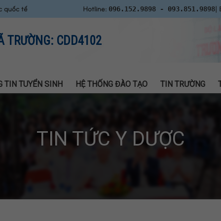
c quốc tế
Hotline:
| 
096.152.9898 - 093.851.9898
Ã TRƯỜNG: CDD4102
 TIN TUYỂN SINH
HỆ THỐNG ĐÀO TẠO
TIN TRƯỜNG
TIN TỨC Y DƯỢC