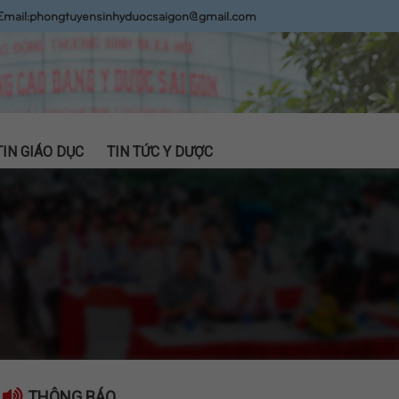
Email:
phongtuyensinhyduocsaigon@gmail.com
TIN GIÁO DỤC
TIN TỨC Y DƯỢC
THÔNG BÁO