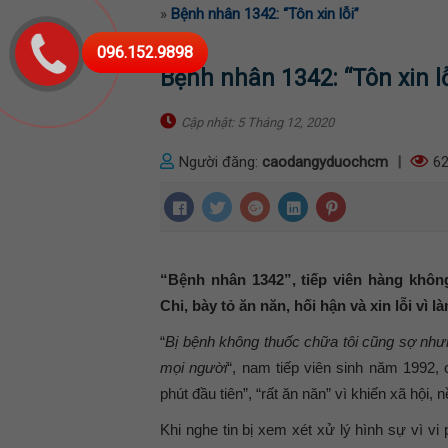
»
Bệnh nhân 1342: “Tôn xin lỗi”
096.152.9898
Bệnh nhân 1342: “Tôn xin lỗ
Cập nhật: 5 Tháng 12, 2020
Người đăng:
caodangyduochcm
|
62
“Bệnh nhân 1342”, tiếp viên hàng không
Chi, bày tỏ ăn năn, hối hận và xin lỗi vì
“
Bị bệnh không thuốc chữa tôi cũng sợ nhưn
mọi người
“, nam tiếp viên sinh năm 1992, 
phút đầu tiên”, “rất ăn năn” vì khiến xã hội,
Khi nghe tin bị xem xét xử lý hình sự vì v