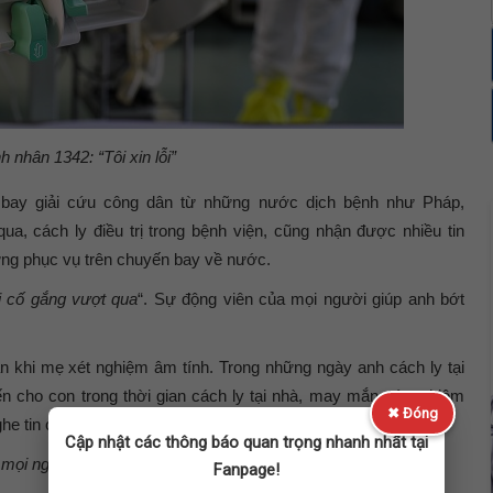
h nhân 1342: “Tôi xin lỗi”
 bay giải cứu công dân từ những nước dịch bệnh như Pháp,
ua, cách ly điều trị trong bệnh viện, cũng nhận được nhiều tin
ừng phục vụ trên chuyến bay về nước.
i cố gắng vượt qua
“. Sự động viên của mọi người giúp anh bớt
khi mẹ xét nghiệm âm tính. Trong những ngày anh cách ly tại
 cho con trong thời gian cách ly tại nhà, may mắn xét nghiệm
✖ Đóng
he tin con trai dương tính.
Cập nhật các thông báo quan trọng nhanh nhất tại
mọi người lo lắng
“, anh chia sẻ.
Fanpage!