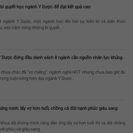
 bí quyết học ngành Y Dược để đạt kết quả cao
t ngành Y Dược, một ngành học đòi hỏi sự kiên trì và kiến thức
, việc nắm vững những bí quyết...
Y Dược đứng đầu danh sách 8 ngành cần nguồn nhân lực khủng
”, chưa chắc đã “có miếng”: ngành nghề HOT nhưng chưa bao giờ đủ
rong cuộc sống hiện đại, ngành Y Dược...
ứng minh: lấy vợ hơn tuổi, chồng cả đời hạnh phúc giàu sang
 khoa đã chứng minh rằng đàn ông lấy vợ hơn tuổi thì cả đời chồng
nh phúc và giàu sang....