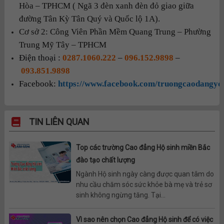
Hòa – TPHCM ( Ngã 3 đèn xanh đèn đỏ giao giữa
đường Tân Kỳ Tân Quý và Quốc lộ 1A).
Cơ sở 2: Công Viên Phần Mềm Quang Trung – Phường
Trung Mỹ Tây – TPHCM
Điện thoại :
0287.1060.222
–
096.152.9898
–
093.851.9898
Facebook:
https://www.facebook.com/truongcaodangyd
TIN LIÊN QUAN
Top các trường Cao đẳng Hộ sinh miền Bắc
đào tạo chất lượng
Ngành Hộ sinh ngày càng được quan tâm do
nhu cầu chăm sóc sức khỏe bà mẹ và trẻ sơ
sinh không ngừng tăng. Tại...
Vì sao nên chọn Cao đẳng Hộ sinh để có việc