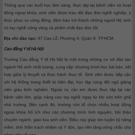
Thông qua các buổi học lâm sàng, thực tập tại bệnh viện và hoạt
động ngoại khóa, sinh viên được trau dồi đạo đức nghề nghiệp, ý
thức phục vụ cộng đồng, đảm bảo trở thành những người Hộ sinh
có tay nghề vững vàng và phẩm chất đạo đức tốt.
Địa chỉ đào tạo:
47 Cao Lỗ, Phường 4, Quận 8, TP.HCM.
Cao đẳng Y tế Hà Nội
Trường Cao đẳng Y tế Hà Nội là một trong những cơ sở đào tạo
ngành Hộ sinh chất lượng, cung cấp chương trình học bài bản, kết
hợp giữa lý thuyết và thực hành thực tế. Sinh viên được tiếp cận
với hệ thống trang thiết bị hiện đại, học tập cùng đội ngũ giảng
viên giàu kinh nghiệm. Ngoài ra, các em được thực tập tại các
bệnh viện lớn, giúp nâng cao tay nghề ngay từ khi còn trên ghế
nhà trường. Bên cạnh đó, trường còn tổ chức nhiều hoạt động
ngoại khóa bổ ích như các chương trình tình nguyện, hội thảo
chuyên ngành, giao lưu sinh viên. Điều này giúp rèn luyện kỹ năng
mềm, tinh thần trách nhiệm và Y đức, tạo nền tảng vững chắc cho
công việc về sau.