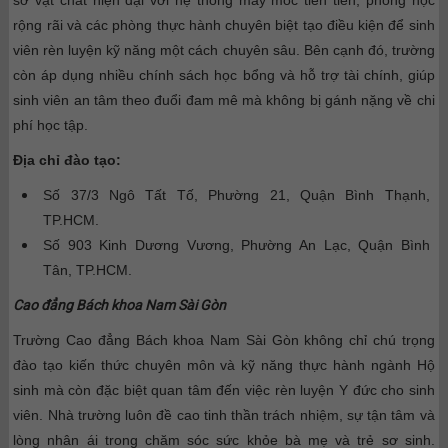
sở vật chất hiện đại với hệ thống máy móc tiên tiến, phòng học
rộng rãi và các phòng thực hành chuyên biệt tạo điều kiện để sinh
viên rèn luyện kỹ năng một cách chuyên sâu. Bên cạnh đó, trường
còn áp dụng nhiều chính sách học bổng và hỗ trợ tài chính, giúp
sinh viên an tâm theo đuổi đam mê mà không bị gánh nặng về chi
phí học tập.
Địa chỉ đào tạo:
Số 37/3 Ngô Tất Tố, Phường 21, Quận Bình Thạnh,
TP.HCM.
Số 903 Kinh Dương Vương, Phường An Lạc, Quận Bình
Tân, TP.HCM.
Cao đẳng Bách khoa Nam Sài Gòn
Trường Cao đẳng Bách khoa Nam Sài Gòn không chỉ chú trọng
đào tạo kiến thức chuyên môn và kỹ năng thực hành ngành Hộ
sinh mà còn đặc biệt quan tâm đến việc rèn luyện Y đức cho sinh
viên. Nhà trường luôn đề cao tinh thần trách nhiệm, sự tận tâm và
lòng nhân ái trong chăm sóc sức khỏe bà mẹ và trẻ sơ sinh.