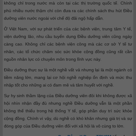
không chỉ trong nước mà còn tại các thị trường quốc tế. Chính
phủ nhiều nước thậm chí còn đưa ra các chính sách thu hút Điều
dưỡng viên nước ngoài với chế độ đãi ngộ hấp dẫn.
Ở Việt Nam, với sự phát triển của các bệnh viện, trung tâm Y tế,
viện dưỡng lão, nhu cầu tuyển dụng Điều dưỡng viên cũng ngày
càng cao. Không chỉ các bệnh viện công mà các cơ sở Y tế tư
nhân, các tổ chức chăm sóc sức khỏe cộng đồng cũng rất cần
nguồn nhân lực có chuyên môn trong lĩnh vực này.
Điều dưỡng thực sự là một nghề vất vả nhưng lại là một ngành có
tiềm năng lớn, mang lại cơ hội nghề nghiệp ổn định và mức thu
nhập tốt cho những ai có đam mê và tâm huyết với nghề.
Sự hy sinh thầm lặng của Điều dưỡng viên đôi khi không được xã
hội nhìn nhận đầy đủ nhưng nghề Điều dưỡng vẫn là một phần
không thể thiếu trong hệ thống Y tế, góp phần duy trì sức khỏe
cộng đồng. Chính vì vậy, dù nghề có khó khăn nhưng giá trị và sự
đóng góp của Điều dưỡng viên đối với xã hội là vô cùng to lớn.