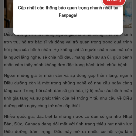
Cập nhật các thông báo quan trọng nhanh nhất tại
Fanpage!
Điều dưỡng viên là những người giúp cho hệ thống Y tế vận hành
trơn tru, hỗ trợ bác sĩ và đóng vai trò quan trọng trong quá trình
hồi phục của bệnh nhân. Họ không chỉ là người chăm sóc mà còn
là người lắng nghe, sẻ chia nỗi đau, mang đến sự an ủi, giúp bệnh
nhân cảm thấy mình không đơn độc trong hành trình chữa bệnh.
Ngoài những giá trị nhân văn và sự đóng góp thầm lặng, ngành
Điều dưỡng còn là một trong những nghề có nhu cầu ngày càng
tăng cao. Trong bối cảnh dân số già hóa, tỷ lệ mắc các bệnh mãn
tính gia tăng và sự phát triển của hệ thống Y tế, nhu cầu về Điều
dưỡng viên ngày càng trở nên cấp thiết.
Nhiều quốc gia, đặc biệt là những nước có dân số già như Nhật
Bản, Đức, Canada đang đối mặt với tình trạng thiếu hụt nhân lực
Điều dưỡng trầm trọng. Điều này mở ra nhiều cơ hội việc làm