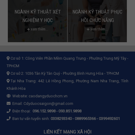
NGÀNH KỸ THUẬT XÉT
NGÀNH KỸ THUẬT PHỤC
NGHIỆM Y HỌC
HỒI CHỨC NĂNG
xem thêm...
xem thêm...
Cơ sở 1:
Công Viên Phần Mềm Quang Trung - Phường Trung Mỹ Tây -
TPHCM
Cơ sở 2:
1036 Tân Kỳ Tân Quý - Phường Bình Hưng Hòa - TPHCM
Tại Nha Trang: 442 Lê Hồng Phong, Phường Nam Nha Trang, Tỉnh
Khánh Hòa
Website:
caodangyduochcm.vn
Email:
Cdyduocsaigon@gmail.com
Điện thoại:
096.152.9898
-
093.851.9898
Ban tư vấn tuyển sinh:
0338293340 - 0889965366 - 0399492601
LIÊN KẾT MẠNG XÃ HỘI