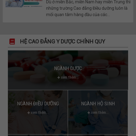
Dù ở miền Bắc, miền Nam hay miền Trung thì
những trường Cao đẳng Điều dưỡng luôn là
mối quan tâm hàng đầu của các...
HỆ CAO ĐẲNG Y DƯỢC CHÍNH QUY
NGÀNH DƯỢC
xem thêm...
NGÀNH ĐIỀU DƯỠNG
NGÀNH HỘ SINH
xem thêm...
xem thêm...