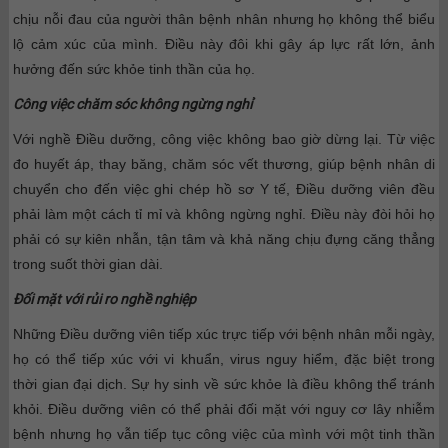
chịu nỗi đau của người thân bệnh nhân nhưng họ không thể biểu
lộ cảm xúc của mình. Điều này đôi khi gây áp lực rất lớn, ảnh
hưởng đến sức khỏe tinh thần của họ.
Công việc chăm sóc không ngừng nghỉ
Với nghề Điều dưỡng, công việc không bao giờ dừng lại. Từ việc
đo huyết áp, thay băng, chăm sóc vết thương, giúp bệnh nhân di
chuyển cho đến việc ghi chép hồ sơ Y tế, Điều dưỡng viên đều
phải làm một cách tỉ mỉ và không ngừng nghỉ. Điều này đòi hỏi họ
phải có sự kiên nhẫn, tận tâm và khả năng chịu đựng căng thẳng
trong suốt thời gian dài.
Đối mặt với rủi ro nghề nghiệp
Những Điều dưỡng viên tiếp xúc trực tiếp với bệnh nhân mỗi ngày,
họ có thể tiếp xúc với vi khuẩn, virus nguy hiểm, đặc biệt trong
thời gian đại dịch. Sự hy sinh về sức khỏe là điều không thể tránh
khỏi. Điều dưỡng viên có thể phải đối mặt với nguy cơ lây nhiễm
bệnh nhưng họ vẫn tiếp tục công việc của mình với một tinh thần