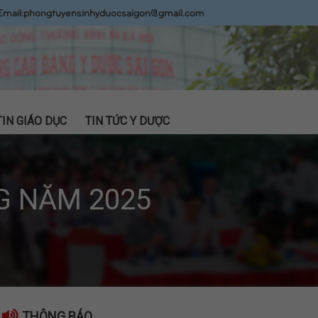
Email:
phongtuyensinhyduocsaigon@gmail.com
TIN GIÁO DỤC
TIN TỨC Y DƯỢC
G NĂM 2025
THÔNG BÁO