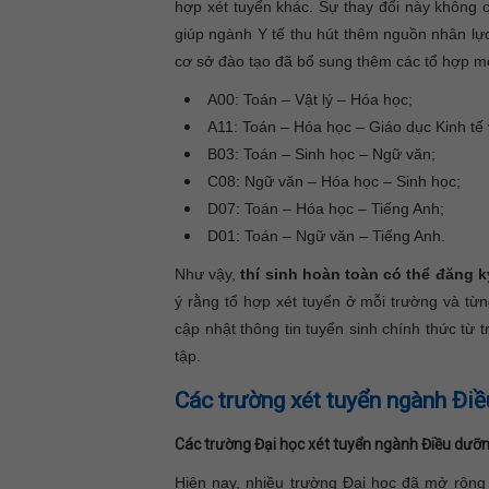
hợp xét tuyển khác. Sự thay đổi này không c
giúp ngành Y tế thu hút thêm nguồn nhân lự
cơ sở đào tạo đã bổ sung thêm các tổ hợp m
A00: Toán – Vật lý – Hóa học;
A11: Toán – Hóa học – Giáo dục Kinh tế 
B03: Toán – Sinh học – Ngữ văn;
C08: Ngữ văn – Hóa học – Sinh học;
D07: Toán – Hóa học – Tiếng Anh;
D01: Toán – Ngữ văn – Tiếng Anh.
Như vậy,
thí sinh hoàn toàn có thể đăng 
ý rằng tổ hợp xét tuyển ở mỗi trường và từ
cập nhật thông tin tuyển sinh chính thức từ 
tập.
Các trường xét tuyển ngành Điề
Các trường Đại học xét tuyển ngành Điều dưỡn
Hiện nay, nhiều trường Đại học đã mở rộng