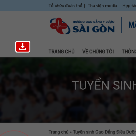
Tổ chức đoàn thể
Thư viện media
Hợp tá
M
TRANG CHỦ
VỀ CHÚNG TÔI
THÔNG
TUYỂN SIN
Trang chủ
»
Tuyển sinh Cao Đẳng Điều Dưỡ