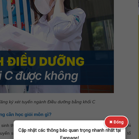
 đăng ký xét tuyển ngành Điều dưỡng bằng khối C
ng cần học giỏi môn gì?
✖ Đóng
sinh theo khối B00 (Toán, Hóa, Sinh). Nhưng kể từ năm 2017, khi
Cập nhật các thông báo quan trọng nhanh nhất tại
tuyển sinh cho các trường, nhiều trường đã mở rộng thêm các tổ
Fanpage!