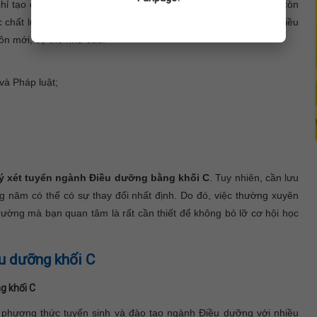
hỉ tạo điều kiện cho thí sinh có nhiều cơ hội học tập hơn, mà còn
c chất lượng cao. Riêng đối với ngành Điều dưỡng, hiện nay nhiều
ôn mới, cụ thể như sau:
và Pháp luật;
ký xét tuyển ngành Điều dưỡng bằng khối C
. Tuy nhiên, cần lưu
ng năm có thể có sự thay đổi nhất định. Do đó, việc thường xuyên
trường mà bạn quan tâm là rất cần thiết để không bỏ lỡ cơ hội học
u dưỡng khối C
g khối C
 phương thức tuyển sinh và đào tạo ngành Điều dưỡng với nhiều