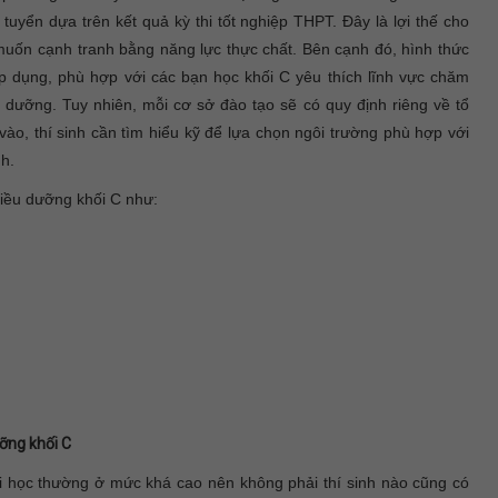
 tuyển dựa trên kết quả kỳ thi tốt nghiệp THPT. Đây là lợi thế cho
 muốn cạnh tranh bằng năng lực thực chất. Bên cạnh đó, hình thức
 dụng, phù hợp với các bạn học khối C yêu thích lĩnh vực chăm
dưỡng. Tuy nhiên, mỗi cơ sở đào tạo sẽ có quy định riêng về tổ
vào, thí sinh cần tìm hiểu kỹ để lựa chọn ngôi trường phù hợp với
h.
Điều dưỡng khối C như:
ỡng khối C
 học thường ở mức khá cao nên không phải thí sinh nào cũng có