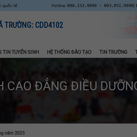
c quốc tế
Hotline:
| 
096.152.9898 - 093.851.9898
Ã TRƯỜNG: CDD4102
 TIN TUYỂN SINH
HỆ THỐNG ĐÀO TẠO
TIN TRƯỜNG
H CAO ĐẲNG ĐIỀU DƯỠN
ng năm 2025