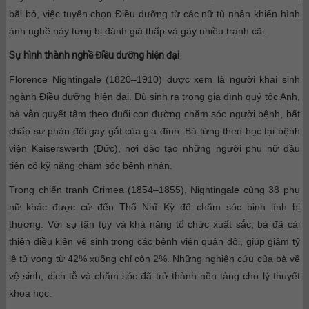
bãi bỏ, việc tuyển chọn Điều dưỡng từ các nữ tù nhân khiến hình
ảnh nghề này từng bị đánh giá thấp và gây nhiều tranh cãi.
Sự hình thành nghề Điều dưỡng hiện đại
Florence Nightingale (1820–1910) được xem là người khai sinh
ngành Điều dưỡng hiện đại. Dù sinh ra trong gia đình quý tộc Anh,
bà vẫn quyết tâm theo đuổi con đường chăm sóc người bệnh, bất
chấp sự phản đối gay gắt của gia đình. Bà từng theo học tại bệnh
viện Kaiserswerth (Đức), nơi đào tạo những người phụ nữ đầu
tiên có kỹ năng chăm sóc bệnh nhân.
Trong chiến tranh Crimea (1854–1855), Nightingale cùng 38 phụ
nữ khác được cử đến Thổ Nhĩ Kỳ để chăm sóc binh lính bị
thương. Với sự tận tụy và khả năng tổ chức xuất sắc, bà đã cải
thiện điều kiện vệ sinh trong các bệnh viện quân đội, giúp giảm tỷ
lệ tử vong từ 42% xuống chỉ còn 2%. Những nghiên cứu của bà về
vệ sinh, dịch tễ và chăm sóc đã trở thành nền tảng cho lý thuyết
khoa học.