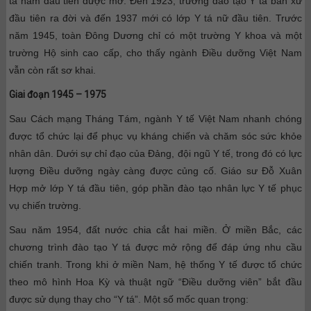
tá nam đầu tiên được mở. Đến 1923, trường đào tạo Y tá bản xứ
đầu tiên ra đời và đến 1937 mới có lớp Y tá nữ đầu tiên. Trước
năm 1945, toàn Đông Dương chỉ có một trường Y khoa và một
trường Hộ sinh cao cấp, cho thấy ngành Điều dưỡng Việt Nam
vẫn còn rất sơ khai.
Giai đoạn 1945 – 1975
Sau Cách mạng Tháng Tám, ngành Y tế Việt Nam nhanh chóng
được tổ chức lại để phục vụ kháng chiến và chăm sóc sức khỏe
nhân dân. Dưới sự chỉ đạo của Đảng, đội ngũ Y tế, trong đó có lực
lượng Điều dưỡng ngày càng được củng cố. Giáo sư Đỗ Xuân
Hợp mở lớp Y tá đầu tiên, góp phần đào tạo nhân lực Y tế phục
vụ chiến trường.
Sau năm 1954, đất nước chia cắt hai miền. Ở miền Bắc, các
chương trình đào tạo Y tá được mở rộng để đáp ứng nhu cầu
chiến tranh. Trong khi ở miền Nam, hệ thống Y tế được tổ chức
theo mô hình Hoa Kỳ và thuật ngữ “Điều dưỡng viên” bắt đầu
được sử dụng thay cho “Y tá”. Một số mốc quan trọng: