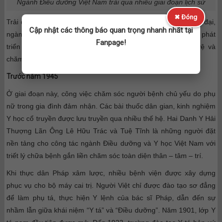
Ngành Điều dưỡng Việt Nam trải qua nhiều giai đoạn lịch sử
✖ Đóng
Trải qua nhiều biến động lịch sử từ thời phong kiến đến hiện đại,
Cập nhật các thông báo quan trọng nhanh nhất tại
ngành Điều dưỡng Việt Nam vẫn luôn gắn liền với tiến trình phát
Fanpage!
triển của đất nước, góp phần to lớn vào công cuộc bảo vệ và
chăm sóc sức khỏe nhân dân.
Trước năm 1945
Ở giai đoạn này, công việc chăm sóc người bệnh chủ yếu do phụ
nữ trong gia đình đảm nhận. Các bài thuốc dân gian, kinh nghiệm
Y học cổ truyền được lưu truyền qua nhiều thế hệ. Hai Danh Y Hải
Thượng Lãn Ông Lê Hữu Trác và Tuệ Tĩnh là những người đặt
nền tảng cho công tác ngành Điều dưỡng và Y học Việt Nam với
triết lý chữa bệnh gắn liền chăm sóc toàn diện thân – tâm – trí.
Khi thực dân Pháp xâm lược, nhiều bệnh viện được xây dựng
phục vụ cho bộ máy cai trị. Người Việt chỉ được đào tạo sơ đẳng
để làm phụ tá, thực hiện Y lệnh của bác sĩ Pháp, dẫn đến sự
nhầm lẫn giữa khái niệm “Y tá” và “Điều dưỡng”. Năm 1901, lớp Y