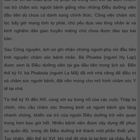
vai trò chăm sóc người bệnh giống như những Điều dưỡng viên
đầu tiên dù chưa có danh xưng chính thức. Công việc chăm sóc
lúc bấy giờ mang tính tự phát, chủ yếu dựa vào lòng nhân ái và
kinh nghiệm dân gian truyền miệng chứ chưa được đào tạo bài
bản.
Sau Công nguyên, lịch sử ghi nhận những người phụ nữ đầu tiên
tình nguyện chăm sóc bệnh nhân. Bà Phoebe (người Hy Lạp)
được xem là Điều dưỡng viên tại gia đầu tiên trong lịch sử. Đến
thế kỷ IV, bà Phabiola (người La Mã) đã mở nhà riêng để điều trị
và chăm sóc người bệnh, đặt nền móng cho mô hình chăm sóc Y
tế tại nhà.
Từ thế kỷ XI đến XIII, cùng với sự bùng nổ của các cuộc Thập tự
chinh, nhu cầu chăm sóc thương binh và người bệnh gia tăng
nhanh chóng, khiến vai trò của người Điều dưỡng trở nên quan
trọng hơn bao giờ hết. Nhiều bệnh viện được xây dựng để phục
vụ quân đội, trong đó Điều dưỡng trở thành một phần thiết yếu.
Tuy nhiên, đến thế kỷ XVI, khi chế độ nhà tù tại Anh và châu Âu bị