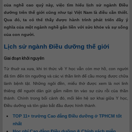
của nghề cao quý này, việc tìm hiểu lịch sử ngành Điều
dưỡng trên thế giới cũng như tại Việt Nam là điều cần thiết.
Qua đó, ta có thể thấy được hành trình phát triển đầy ý
nghĩa của một ngành nghề gắn liền với sức khỏe và sự sống
của con người.
Lịch sử ngành Điều dưỡng thế giới
Giai đoạn khởi nguyên
Từ thuở xa xưa, khi tri thức về Y học vẫn còn mơ hồ, con người
đã tìm đến tín ngưỡng và các vị thần linh để cầu mong được chữa
lành bệnh tật. Những ngôi đền, miếu thờ được xem là nơi linh
thiêng để người dân gửi gắm niềm tin vào sự cứu rỗi của thần
thánh. Chính trong bối cảnh đó, mối liên hệ sơ khai giữa Y học,
Điều dưỡng và tôn giáo bắt đầu được hình thành.
TOP 11+ trường Cao đẳng Điều dưỡng ở TPHCM tốt
nhất
Học phí Cao đẳng Điều dưỡng & Chính sách miễn