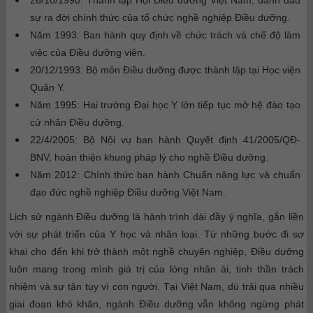
26/10/1990: Thành lập Hội Điều dưỡng Việt Nam, đánh dấu
sự ra đời chính thức của tổ chức nghề nghiệp Điều dưỡng.
Năm 1993: Ban hành quy định về chức trách và chế độ làm
việc của Điều dưỡng viên.
20/12/1993: Bộ môn Điều dưỡng được thành lập tại Học viện
Quân Y.
Năm 1995: Hai trường Đại học Y lớn tiếp tục mở hệ đào tạo
cử nhân Điều dưỡng.
22/4/2005: Bộ Nội vụ ban hành Quyết định 41/2005/QĐ-
BNV, hoàn thiện khung pháp lý cho nghề Điều dưỡng.
Năm 2012: Chính thức ban hành Chuẩn năng lực và chuẩn
đạo đức nghề nghiệp Điều dưỡng Việt Nam.
Lịch sử ngành Điều dưỡng là hành trình dài đầy ý nghĩa, gắn liền
với sự phát triển của Y học và nhân loại. Từ những bước đi sơ
khai cho đến khi trở thành một nghề chuyên nghiệp, Điều dưỡng
luôn mang trong mình giá trị của lòng nhân ái, tinh thần trách
nhiệm và sự tận tụy vì con người. Tại Việt Nam, dù trải qua nhiều
giai đoạn khó khăn, ngành Điều dưỡng vẫn không ngừng phát