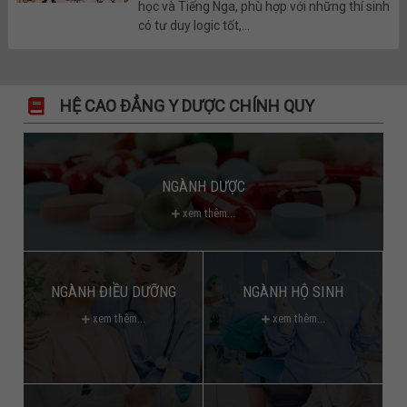
học và Tiếng Nga, phù hợp với những thí sinh
có tư duy logic tốt,...
HỆ CAO ĐẲNG Y DƯỢC CHÍNH QUY
NGÀNH DƯỢC
xem thêm...
NGÀNH ĐIỀU DƯỠNG
NGÀNH HỘ SINH
xem thêm...
xem thêm...