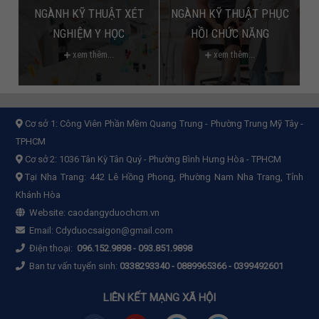
NGÀNH KỸ THUẬT XÉT
NGÀNH KỸ THUẬT PHỤC
NGHIỆM Y HỌC
HỒI CHỨC NĂNG
xem thêm...
xem thêm...
Cơ sở 1:
Công Viên Phần Mềm Quang Trung - Phường Trung Mỹ Tây -
TPHCM
Cơ sở 2:
1036 Tân Kỳ Tân Quý - Phường Bình Hưng Hòa - TPHCM
Tại Nha Trang: 442 Lê Hồng Phong, Phường Nam Nha Trang, Tỉnh
Khánh Hòa
Website:
caodangyduochcm.vn
Email:
Cdyduocsaigon@gmail.com
Điện thoại:
096.152.9898
-
093.851.9898
Ban tư vấn tuyển sinh:
0338293340 - 0889965366 - 0399492601
LIÊN KẾT MẠNG XÃ HỘI