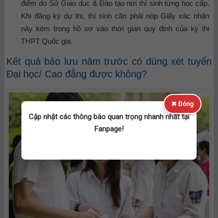
điểm do Sở Giáo dục & Đào tạo nơi thí sinh từng học cấp.
Khi đăng ký dự thi, thí sinh cần phải nộp Giấy xác nhận
này kèm trong hồ sơ vào thời gian quy định của kỳ thi
THPT Quốc gia.
Kết quả bảo lưu năm trước có dùng xét tuyển
Đại học/ Cao đẳng được không?
✖ Đóng
Cập nhật các thông báo quan trọng nhanh nhất tại
Fanpage!