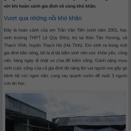
vời khi hoàn cảnh gia đình vô cùng khó khăn.
Vượt qua những nỗi khó khăn
Đây là hoàn cảnh của em Trần Văn Tiến (sinh năm 2001, học
sinh trường THPT Lê Qúy Đôn), trú tại thôn Tân Hương, xã
Thạch Vĩnh, huyện Thạch Hà (Hà Tĩnh). Em sinh ra trong một
gia đình bần nông, bố bị dị tật bẩm sinh nên sức khỏe yếu, công
việc hàng ngày đi nhặt ve chai để kiếm sống. Gánh nặng mưu
sinh cuộc sống của cả gia đình đè nặng lên vai người mẹ gầy gò
bệnh tật với ngọn sắn, cọng rau quanh vườn để nuôi 3 người
con ăn học.