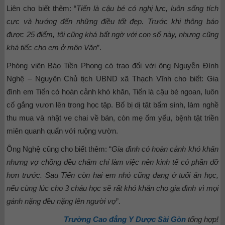
Liên cho biết thêm: “
Tiến là cậu bé có nghị lực, luôn sống tích
cực và hướng đến những điều tốt đẹp. Trước khi thông báo
được 25 điểm, tôi cũng khá bất ngờ với con số này, nhưng cũng
khá tiếc cho em ở môn Văn
”.
Phóng viên Báo Tiền Phong có trao đổi với ông Nguyễn Đình
Nghệ – Nguyên Chủ tịch UBND xã Thạch Vĩnh cho biết: Gia
đình em Tiến có hoàn cảnh khó khăn, Tiến là cậu bé ngoan, luôn
cố gắng vươn lên trong học tập. Bố bị dị tật bẩm sinh, làm nghề
thu mua và nhặt ve chai về bán, còn mẹ ốm yếu, bệnh tật triền
miên quanh quẩn với ruộng vườn.
Ông Nghệ cũng cho biết thêm: “
Gia đình có hoàn cảnh khó khăn
nhưng vợ chồng đều chăm chỉ làm việc nên kinh tế có phần đỡ
hơn trước. Sau Tiến còn hai em nhỏ cũng đang ở tuổi ăn học,
nếu cùng lúc cho 3 cháu học sẽ rất khó khăn cho gia đình vì mọi
gánh nặng đều nặng lên người vợ
”.
Trường Cao đẳng Y Dược Sài Gòn
tổng hợp!