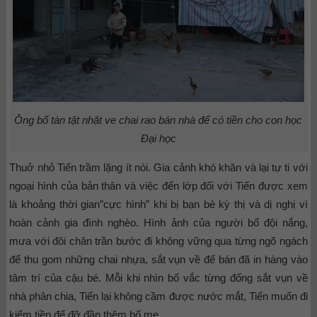
Ông bố tàn tật nhặt ve chai rao bán nhà để có tiền cho con học
Đại học
Thuở nhỏ Tiến trầm lặng ít nói. Gia cảnh khó khăn và lại tự ti với
ngoại hình của bản thân và việc đến lớp đối với Tiến được xem
là khoảng thời gian”cực hình” khi bị bạn bè kỳ thị và dị nghị vì
hoàn cảnh gia đình nghèo. Hình ảnh của người bố đội nắng,
mưa với đôi chân trần bước đi không vững qua từng ngõ ngách
để thu gom những chai nhựa, sắt vụn về để bán đã in hàng vào
tâm trí của cậu bé. Mỗi khi nhìn bố vắc từng đống sắt vụn về
nhà phân chia, Tiến lại không cầm được nước mắt, Tiến muốn đi
kiếm tiền để đỡ đần thêm bố mẹ.