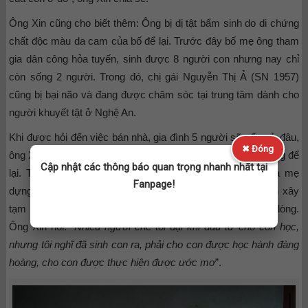
Ông Xin cũng cho biết thêm: Ông bị dị tật bẩm sinh do di chứng
chất độc màu da cam của bố để lại. Trước đây bố mẹ ông tham
gia dân công hỏa tuyến, sinh được 8 người con nhưng nay chỉ
còn sống 2 người. Trong đó, chị gái Nguyễn Thị Ả (SN 1957)
cũng bị bại não và đang được chăm sóc tại trung tâm dành cho
người khuyết tật ở Nghệ An.
Khi được hỏi đến việc bán nhà, gia đình 5 người sẽ sống ở đâu,
✖ Đóng
ông Xin cho biết sẽ chuyển về căn nhà tình nghĩa của mẹ ông để
Cập nhật các thông báo quan trọng nhanh nhất tại
lại. Trước đây, 2 vợ chồng không có gì ngoài túp lều cha mẹ
Fanpage!
dựng cho ở cuối thôn. Sau nhiều năm tích góp, vay mượn xây
tạm được căn nhà cấp 4 giờ bán đi cũng cảm thấy đau lòng.
Ông Xin nói: “
Nhiều người chê tôi dại khi đầu tư cho con học,
nhưng tôi nghĩ đã sinh con ra, phải cho con được học hành đàng
hoàng, cho con được thực hiện được ước mơ
”.