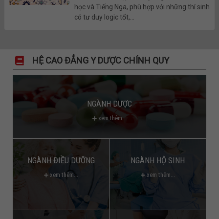
học và Tiếng Nga, phù hợp với những thí sinh
có tư duy logic tốt,...
HỆ CAO ĐẲNG Y DƯỢC CHÍNH QUY
NGÀNH DƯỢC
xem thêm...
NGÀNH ĐIỀU DƯỠNG
NGÀNH HỘ SINH
xem thêm...
xem thêm...