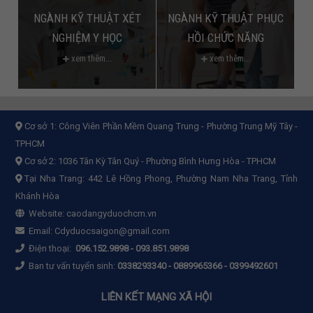
NGÀNH KỸ THUẬT XÉT
NGÀNH KỸ THUẬT PHỤC
NGHIỆM Y HỌC
HỒI CHỨC NĂNG
xem thêm...
xem thêm...
Cơ sở 1:
Công Viên Phần Mềm Quang Trung - Phường Trung Mỹ Tây -
TPHCM
Cơ sở 2:
1036 Tân Kỳ Tân Quý - Phường Bình Hưng Hòa - TPHCM
Tại Nha Trang: 442 Lê Hồng Phong, Phường Nam Nha Trang, Tỉnh
Khánh Hòa
Website:
caodangyduochcm.vn
Email:
Cdyduocsaigon@gmail.com
Điện thoại:
096.152.9898
-
093.851.9898
Ban tư vấn tuyển sinh:
0338293340 - 0889965366 - 0399492601
LIÊN KẾT MẠNG XÃ HỘI