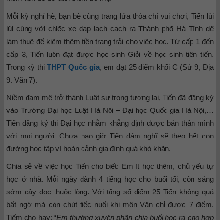
Mỗi kỳ nghỉ hè, bạn bè cùng trang lứa thỏa chí vui chơi, Tiến lùi
lũi cùng với chiếc xe đạp lạch cạch ra Thành phố Hà Tĩnh để
làm thuê để kiếm thêm tiền trang trải cho việc học. Từ cấp 1 đến
cấp 3, Tiến luôn đạt được học sinh Giỏi về học sinh tiên tiến.
Trong kỳ thi
THPT Quốc gia
, em đạt 25 điểm khối C (Sử 9, Địa
9, Văn 7).
Niềm đam mê trở thành Luật sư trong tương lai, Tiến đã đăng ký
vào Trường Đại học Luật Hà Nội – Đại học Quốc gia Hà Nội,…
Tiến đăng ký thi Đại học nhằm khẳng định được bản thân mình
với mọi người. Chưa bao giờ Tiến dám nghĩ sẽ theo hết con
đường học tập vì hoàn cảnh gia đình quá khó khăn.
Chia sẻ về việc học Tiến cho biết: Em ít học thêm, chủ yếu tự
học ở nhà. Mỗi ngày dành 4 tiếng học cho buổi tối, còn sáng
sớm dậy đọc thuộc lòng. Với tổng số điểm 25 Tiến không quá
bất ngờ mà còn chút tiếc nuối khi môn Văn chỉ được 7 điểm.
Tiếm cho hay: “
Em thường xuyên phân chia buổi học ra cho hợp