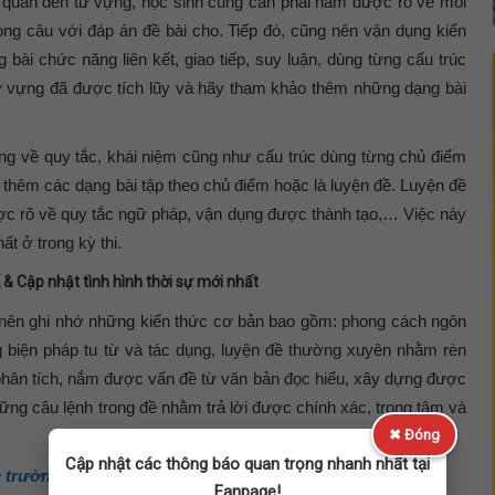
n quan đến từ vựng, học sinh cũng cần phải nắm được rõ về mối
trong câu với đáp án đề bài cho. Tiếp đó, cũng nên vận dụng kiến
i chức năng liên kết, giao tiếp, suy luận, dùng từng cấu trúc
từ vựng đã được tích lũy và hãy tham khảo thêm những dạng bài
ng về quy tắc, khái niệm cũng như cấu trúc dùng từng chủ điểm
 thêm các dạng bài tập theo chủ điểm hoặc là luyện đề. Luyện đề
ợc rõ về quy tắc ngữ pháp, vận dụng được thành tạo,… Việc này
t ở trong kỳ thi.
& Cập nhật tình hình thời sự mới nhất
 nên ghi nhớ những kiến thức cơ bản bao gồm: phong cách ngôn
g biện pháp tu từ và tác dụng, luyện đề thường xuyên nhằm rèn
phân tích, nắm được vấn đề từ văn bản đọc hiểu, xây dựng được
hững câu lệnh trong đề nhằm trả lời được chính xác, trọng tâm và
✖ Đóng
Cập nhật các thông báo quan trọng nhanh nhất tại
 trường xét tuyển học bạ ở TPHCM năm 2023
Fanpage!