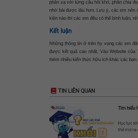
phản xạ với từng câu hỏi khó, phân chia đư
nhớ bài được lâu hơn. Lưu ý, các em nên ô
kiện nào thì các em đều có thể bình luận, nhậ
Kết luận
Những thông tin ở trên hy vọng các em đ
được kết quả cao nhất. Vào Website của
thêm nhiều kiến thức hữu ích khác các bạn 
TIN LIÊN QUAN
Tìm hiểu 
Học lực kh
thể mở ra 