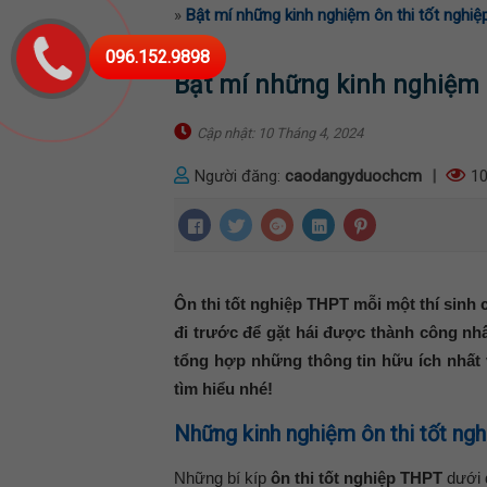
»
Bật mí những kinh nghiệm ôn thi tốt nghi
096.152.9898
Bật mí những kinh nghiệm 
Cập nhật: 10 Tháng 4, 2024
Người đăng:
caodangyduochcm
|
10
Ôn thi tốt nghiệp THPT mỗi một thí sinh
đi trước để gặt hái được thành công n
tổng hợp những thông tin hữu ích nhất 
tìm hiểu nhé!
Những kinh nghiệm ôn thi tốt ng
Những bí kíp
ôn thi tốt nghiệp THPT
dưới đ