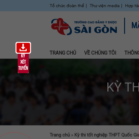
Tổ chức đoàn thể
Thư viện media
Hợp tá
M
TRANG CHỦ
VỀ CHÚNG TÔI
THÔNG
KỲ T
Trang chủ
»
Kỳ thi tốt nghiệp THPT Quốc Gi