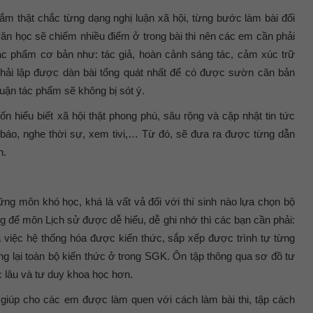
ắm thật chắc từng dạng nghị luận xã hội, từng bước làm bài đối
văn học sẽ chiếm nhiều điểm ở trong bài thi nên các em cần phải
tác phẩm cơ bản như: tác giả, hoàn cảnh sáng tác, cảm xúc trữ
phải lập được dàn bài tổng quát nhất để có được sườn căn bản
 luận tác phẩm sẽ không bị sót ý.
n hiểu biết xã hội thật phong phú, sâu rộng và cập nhật tin tức
 báo, nghe thời sự, xem tivi,… Từ đó, sẽ đưa ra được từng dẫn
n.
ng môn khó học, khá là vất vả đối với thí sinh nào lựa chọn bộ
g để môn Lịch sử được dễ hiểu, dễ ghi nhớ thì các bạn cần phải:
 việc hệ thống hóa được kiến thức, sắp xếp được trình tự từng
ống lại toàn bộ kiến thức ở trong SGK. Ôn tập thông qua sơ đồ tư
 lâu và tư duy khoa học hơn.
giúp cho các em được làm quen với cách làm bài thi, tập cách