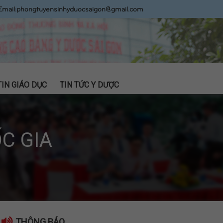
Email:
phongtuyensinhyduocsaigon@gmail.com
TIN GIÁO DỤC
TIN TỨC Y DƯỢC
C GIA
THÔNG BÁO