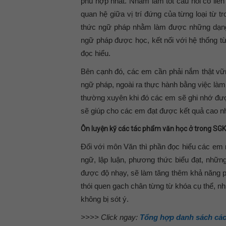
phù hợp nhất. Nhằm làm tốt câu hỏi có liê
quan hệ giữa vị trí đứng của từng loại từ 
thức ngữ pháp nhằm làm được những dạng bà
ngữ pháp được học, kết nối với hệ thống 
đọc hiểu.
Bên cạnh đó, các em cần phải nắm thật vữ
ngữ pháp, ngoài ra thực hành bằng việc làm
thường xuyên khi đó các em sẽ ghi nhớ đư
sẽ giúp cho các em đạt được kết quả cao nhấ
Ôn luyện kỹ các tác phẩm văn học ở trong SGK 
Đối với môn Văn thì phần đọc hiểu các em
ngữ, lập luận, phương thức biểu đạt, nhữn
được độ nhạy, sẽ làm tăng thêm khả năng 
thói quen gạch chân từng từ khóa cụ thể, n
không bị sót ý.
>>>> Click ngay:
Tổng hợp danh sách các