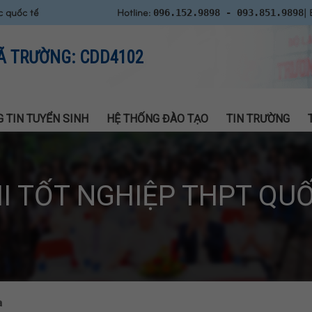
c quốc tế
Hotline:
| 
096.152.9898 - 093.851.9898
Ã TRƯỜNG: CDD4102
 TIN TUYỂN SINH
HỆ THỐNG ĐÀO TẠO
TIN TRƯỜNG
HI TỐT NGHIỆP THPT QUỐ
a