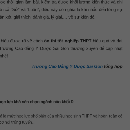
ợc thời gian làm bài, kiểm tra được khối lượng kiến thức và ghi
n cả “Sử” và “Luận”, điều này có nghĩa là khi nhắc đến từng sự
n xét, giải thích, đánh giá, lý giải,… về sự kiện đó.
ã hiểu được rõ về cách
ôn thi tốt nghiệp THPT
hiệu quả và đạt
 Trường Cao đẳng Y Dược Sài Gòn thường xuyên để cập nhật
nhé!
Trường Cao Đẳng Y Dược Sài Gòn
tổng hợp
học lực khá nên chọn ngành nào khối D
á là mức học lực phổ biến của nhiều học sinh THPT và hoàn toàn có
cơ hội trúng tuyển...