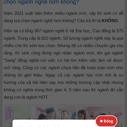
chọn ngành nghề hơn không?
Năm 2021 xuất hiện thêm nhiều ngành mới, vậy thí sinh có dễ
dàng lựa chọn ngành nghề hơn không? Câu trả lời là
KHÔNG
.
Hiện tại có tổng 367 ngành nghề ở hệ Đại học, Cao đẳng là 575
ngành, Trung cấp là 822 ngành. Số lượng ngành nghề này là quá
nhiều cho thí sinh lựa chọn. Nhưng đã có nhiều chuyên gia cho
rằng, thí sinh cũng đừng ngộ nhận ngành mới, tên gọi ngành
“Sang” đồng nghĩa với việc cơ hội tìm kiếm việc làm sẽ được
mở rộng. Cũng có các ngành chưa hẳn đã hoàn toàn mới như
những lời giới thiệu. Ngay cả các ngành học mới mở là xu
hướng của xã hội hiện nay mà những trường cập nhật nhưng
không có nghĩa trong thời gian 4, 5 năm sau thì ngành đó vẫn
đang còn là ngành HOT.
✖ Đóng