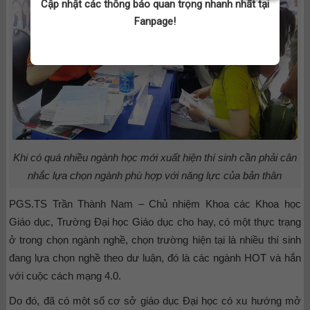
Cập nhật các thông báo quan trọng nhanh nhất tại
Fanpage!
Khi có quá nhiều ngành học mới xuất hiện thí sinh cần phải cân
nhắc lựa chọn ngành phù hợp với năng lực của bản thân
PGS.TS Trần Thành Nam – Chủ nhiệm Khoa các Khoa học
Giáo dục, Trường Đại học Giáo dục cho hay, có một thực trạng
ở trong chọn ngành nghề, chọn trường hiện tại là nhiều thí sinh
đang lựa chọn nghề theo dư luận, đó là các ngành HOT và hắn
với cuộc cách mạng 4.0.
Do đó, đã có một số cơ sở giáo dục Đại học có xu hướng mở