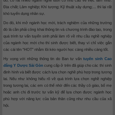
đó, có rất nhiều ngành nghề luôn có nhu cầu về việc làm như:
Địa chất; Lâm nghiệp; Khí tượng; Kỹ thuật xây dựng;… thì lại rất
khó tuyển dụng nhân sự.
Do đó, khi mở ngành học mới, trách nghiệm của những trường
đó là cần phải công khai thông tin và chương trình đào tạo, trong
quá trình tư vấn tuyển sinh phải làm rõ về nhu cầu nghề nghiệp
của ngành học mới cho thí sinh được biết, thay vì chỉ việc gắn
các cái tên “HOT” nhằm lôi kéo người học càng nhiều càng tốt.
Hy vọng với những thông tin do Ban tư vấn
tuyển sinh Cao
đẳng Y Dược Sài Gòn
cung cấp ở trên đã giúp cho các thí sinh
định hình và biết được cách lựa chọn nghề phù hợp trong tương
lai. Nếu như không hiểu rõ về quá trình lựa chọn nghề nghiệp
trong tương lai, các em có thể nhờ đến các thầy cô giáo, bố mẹ
hoặc anh chị đi trước tư vấn kỹ để lựa chọn được ngành học
phù hợp với năng lực của bản thân cũng như nhu cầu của xã
hội.