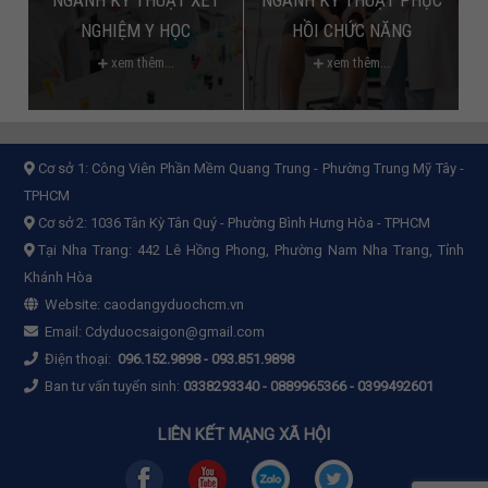
NGHIỆM Y HỌC
HỒI CHỨC NĂNG
xem thêm...
xem thêm...
Cơ sở 1:
Công Viên Phần Mềm Quang Trung - Phường Trung Mỹ Tây -
TPHCM
Cơ sở 2:
1036 Tân Kỳ Tân Quý - Phường Bình Hưng Hòa - TPHCM
Tại Nha Trang: 442 Lê Hồng Phong, Phường Nam Nha Trang, Tỉnh
Khánh Hòa
Website:
caodangyduochcm.vn
Email:
Cdyduocsaigon@gmail.com
Điện thoại:
096.152.9898
-
093.851.9898
Ban tư vấn tuyển sinh:
0338293340 - 0889965366 - 0399492601
LIÊN KẾT MẠNG XÃ HỘI