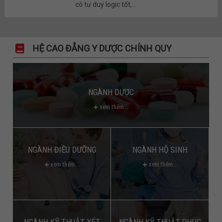
có tư duy logic tốt,...
HỆ CAO ĐẲNG Y DƯỢC CHÍNH QUY
NGÀNH DƯỢC
xem thêm...
NGÀNH ĐIỀU DƯỠNG
NGÀNH HỘ SINH
xem thêm...
xem thêm...
NGÀNH KỸ THUẬT XÉT
NGÀNH KỸ THUẬT PHỤC