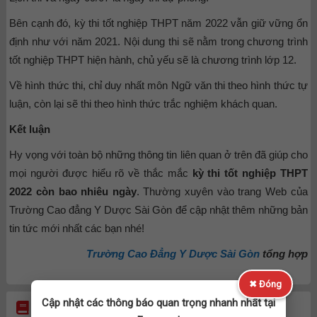
Bên cạnh đó, kỳ thi tốt nghiệp THPT năm 2022 vẫn giữ vững ổn
định như với năm 2021. Nội dung thi sẽ nằm trong chương trình
tốt nghiệp THPT hiện hành, chủ yếu sẽ là chương trình lớp 12.
Về hình thức thi, chỉ duy nhất môn Ngữ văn thi theo hình thức tự
luận, còn lại sẽ thi theo hình thức trắc nghiệm khách quan.
Kết luận
Hy vọng với toàn bộ những thông tin liên quan ở trên đã giúp cho
mọi người được hiểu rõ về thắc mắc
kỳ thi tốt nghiệp THPT
2022 còn bao nhiêu ngày
. Thường xuyên vào trang Web của
Trường Cao đẳng Y Dược Sài Gòn để cập nhật thêm những bản
tin tức mới nhất các bạn nhé!
Trường Cao Đẳng Y Dược Sài Gòn
tổng hợp
✖ Đóng
Cập nhật các thông báo quan trọng nhanh nhất tại
TIN LIÊN QUAN