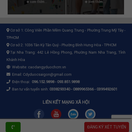
xem thêm...
xem thêm...
Cơ sở 1:
Công Viên Phần Mềm Quang Trung - Phường Trung Mỹ Tây -
TPHCM
Cơ sở 2:
1036 Tân Kỳ Tân Quý - Phường Bình Hưng Hòa - TPHCM
Tại Nha Trang: 442 Lê Hồng Phong, Phường Nam Nha Trang, Tỉnh
Khánh Hòa
Website:
caodangyduochcm.vn
Email:
Cdyduocsaigon@gmail.com
Điện thoại:
096.152.9898
-
093.851.9898
Ban tư vấn tuyển sinh:
0338293340 - 0889965366 - 0399492601
LIÊN KẾT MẠNG XÃ HỘI
ĐĂNG KÝ XÉT TUYỂN