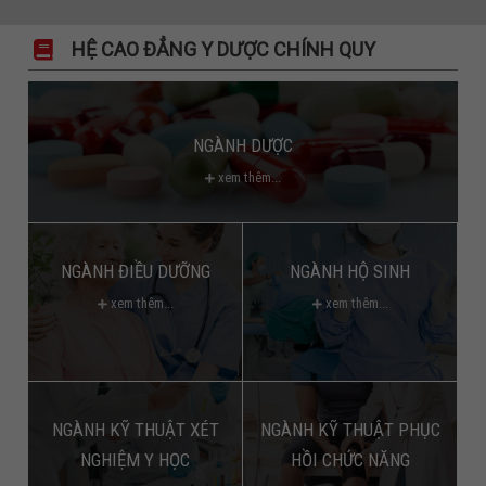
HỆ CAO ĐẲNG Y DƯỢC CHÍNH QUY
NGÀNH DƯỢC
xem thêm...
NGÀNH ĐIỀU DƯỠNG
NGÀNH HỘ SINH
xem thêm...
xem thêm...
NGÀNH KỸ THUẬT XÉT
NGÀNH KỸ THUẬT PHỤC
NGHIỆM Y HỌC
HỒI CHỨC NĂNG