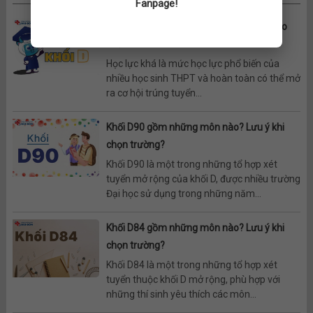
Fanpage!
Tìm hiểu học lực khá nên chọn ngành nào
khối D
Học lực khá là mức học lực phổ biến của
nhiều học sinh THPT và hoàn toàn có thể mở
ra cơ hội trúng tuyển...
Khối D90 gồm những môn nào? Lưu ý khi
chọn trường?
Khối D90 là một trong những tổ hợp xét
tuyển mở rộng của khối D, được nhiều trường
Đại học sử dụng trong những năm...
Khối D84 gồm những môn nào? Lưu ý khi
chọn trường?
Khối D84 là một trong những tổ hợp xét
tuyển thuộc khối D mở rộng, phù hợp với
những thí sinh yêu thích các môn...