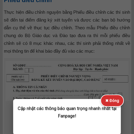
Thực hiện điều chỉnh nguyện bằng Phiếu điều chỉnh các thí sinh
sẽ đến tại điểm đăng ký xét tuyển và được các bạn bộ hướng
dẫn cụ thể về thục tục điều chỉnh. Theo mẫu Phiếu điều chỉnh
chung do Bộ Giáo dục và Đào tạo đưa ra thì mỗi phiếu điều
chỉnh sẽ có 8 mục khác nhau, các thí sinh phải thống nhất về
mọi thông tin để khai báo đầy đủ vào các mục:
✖ Đóng
Cập nhật các thông báo quan trọng nhanh nhất tại
Fanpage!