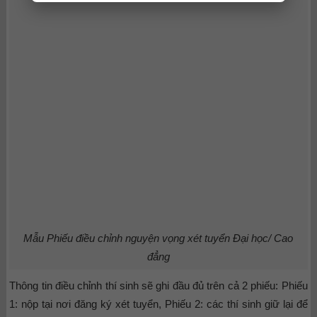
Mẫu Phiếu điều chỉnh nguyện vọng xét tuyển Đại học/ Cao
đẳng
Thông tin điều chỉnh thí sinh sẽ ghi đầu đủ trên cả 2 phiếu: Phiếu
1: nộp tại nơi đăng ký xét tuyển, Phiếu 2: các thí sinh giữ lại để