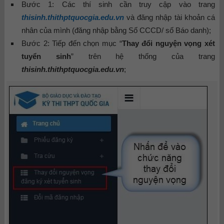
Bước 1: Các thí sinh cần truy cập vào trang
thisinh.thithptquocgia.edu.vn
và đăng nhập tài khoản cá
nhân của mình (đăng nhập bằng Số CCCD/ số Báo danh);
Bước 2: Tiếp đến chọn mục “
Thay đổi nguyện vọng xét
tuyển sinh
” trên hệ thống của trang
thisinh.thithptquocgia.edu.vn
;