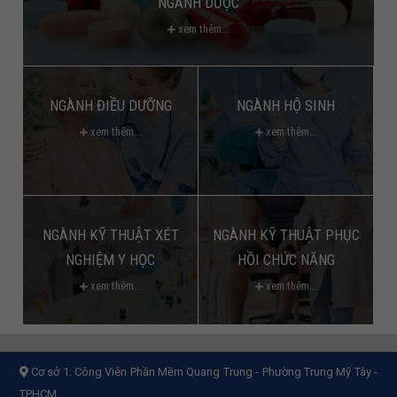
NGÀNH DƯỢC
xem thêm...
NGÀNH ĐIỀU DƯỠNG
NGÀNH HỘ SINH
xem thêm...
xem thêm...
NGÀNH KỸ THUẬT XÉT
NGÀNH KỸ THUẬT PHỤC
NGHIỆM Y HỌC
HỒI CHỨC NĂNG
xem thêm...
xem thêm...
Cơ sở 1:
Công Viên Phần Mềm Quang Trung - Phường Trung Mỹ Tây -
TPHCM