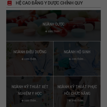
HỆ CAO ĐẲNG Y DƯỢC CHÍNH QUY
NGÀNH DƯỢC
xem thêm...
NGÀNH ĐIỀU DƯỠNG
NGÀNH HỘ SINH
xem thêm...
xem thêm...
NGÀNH KỸ THUẬT XÉT
NGÀNH KỸ THUẬT PHỤC
NGHIỆM Y HỌC
HỒI CHỨC NĂNG
xem thêm...
xem thêm...