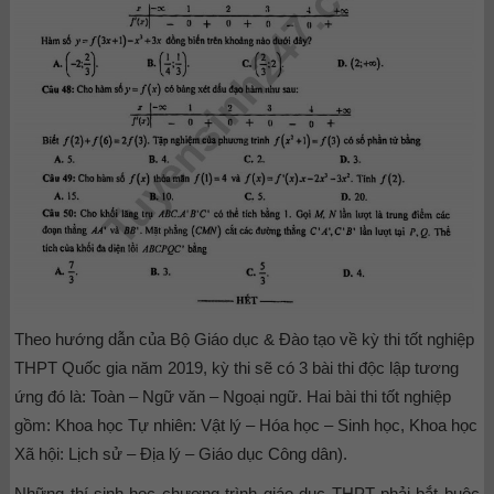
Theo hướng dẫn của Bộ Giáo dục & Đào tạo về kỳ thi tốt nghiệp
THPT Quốc gia năm 2019, kỳ thi sẽ có 3 bài thi độc lập tương
ứng đó là: Toàn – Ngữ văn – Ngoại ngữ. Hai bài thi tốt nghiệp
gồm: Khoa học Tự nhiên: Vật lý – Hóa học – Sinh học, Khoa học
Xã hội: Lịch sử – Địa lý – Giáo dục Công dân).
Những thí sinh học chương trình giáo dục THPT phải bắt buộc