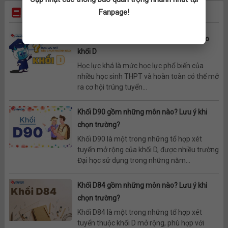
TIN LIÊN QUAN
Fanpage!
Tìm hiểu học lực khá nên chọn ngành nào
khối D
Học lực khá là mức học lực phổ biến của
nhiều học sinh THPT và hoàn toàn có thể mở
ra cơ hội trúng tuyển...
Khối D90 gồm những môn nào? Lưu ý khi
chọn trường?
Khối D90 là một trong những tổ hợp xét
tuyển mở rộng của khối D, được nhiều trường
Đại học sử dụng trong những năm...
Khối D84 gồm những môn nào? Lưu ý khi
chọn trường?
Khối D84 là một trong những tổ hợp xét
tuyển thuộc khối D mở rộng, phù hợp với