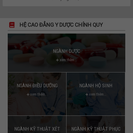
HỆ CAO ĐẲNG Y DƯỢC CHÍNH QUY
NGÀNH DƯỢC
xem thêm...
NGÀNH ĐIỀU DƯỠNG
NGÀNH HỘ SINH
xem thêm...
xem thêm...
NGÀNH KỸ THUẬT XÉT
NGÀNH KỸ THUẬT PHỤC