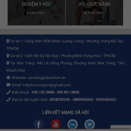
NGHIỆM Y HỌC
HỒI CHỨC NĂNG
xem thêm...
xem thêm...
Cơ sở 1:
Công Viên Phần Mềm Quang Trung - Phường Trung Mỹ Tây -
TPHCM
Cơ sở 2:
1036 Tân Kỳ Tân Quý - Phường Bình Hưng Hòa - TPHCM
Tại Nha Trang: 442 Lê Hồng Phong, Phường Nam Nha Trang, Tỉnh
Khánh Hòa
Website:
caodangyduochcm.vn
Email:
Cdyduocsaigon@gmail.com
Điện thoại:
096.152.9898
-
093.851.9898
Ban tư vấn tuyển sinh:
0338293340 - 0889965366 - 0399492601
LIÊN KẾT MẠNG XÃ HỘI