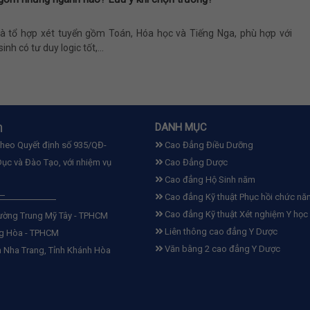
là tổ hợp xét tuyển gồm Toán, Hóa học và Tiếng Nga, phù hợp với
inh có tư duy logic tốt,...
n
DANH MỤC
theo Quyết định số 935/QĐ-
Cao Đẳng Điều Dưỡng
ục và Đào Tạo, với nhiệm vụ
Cao Đẳng Dược
Cao đẳng Hộ Sinh năm
Cao đẳng Kỹ thuật Phục hồi chức nă
Cao đẳng Kỹ thuật Xét nghiệm Y học
ường Trung Mỹ Tây - TPHCM
Liên thông cao đẳng Y Dược
ng Hòa - TPHCM
Văn bằng 2 cao đẳng Y Dược
 Nha Trang, Tỉnh Khánh Hòa