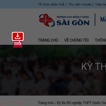
Tổ chức đoàn thể
Thư viện media
Hợp tá
M
TRANG CHỦ
VỀ CHÚNG TÔI
THÔNG
KỲ T
Trang chủ
»
Kỳ thi tốt nghiệp THPT Quốc Gi