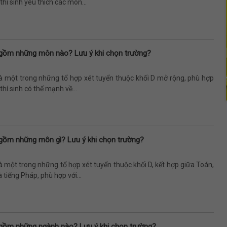
thí sinh yêu thích các môn...
 gồm những môn nào? Lưu ý khi chọn trường?
là một trong những tổ hợp xét tuyển thuộc khối D mở rộng, phù hợp
thí sinh có thế mạnh về...
gồm những môn gì? Lưu ý khi chọn trường?
à một trong những tổ hợp xét tuyển thuộc khối D, kết hợp giữa Toán,
 tiếng Pháp, phù hợp với...
gồm những ngành nào? Lưu ý khi chọn trường?