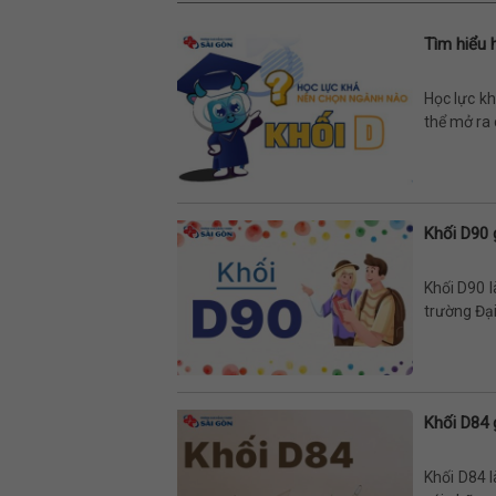
Tìm hiểu 
Học lực kh
thể mở ra 
Khối D90
Khối D90 l
trường Đạ
Khối D84
Khối D84 