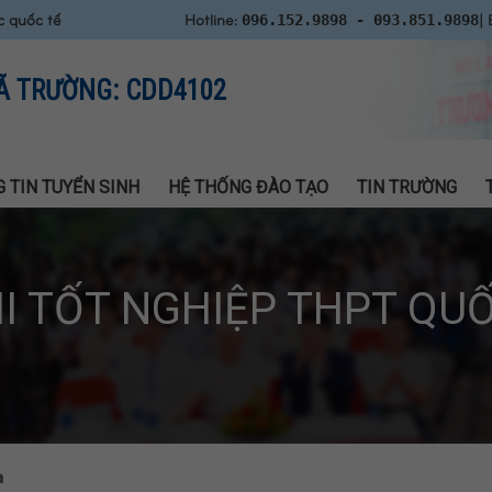
c quốc tế
Hotline:
| 
096.152.9898 - 093.851.9898
Ã TRƯỜNG: CDD4102
 TIN TUYỂN SINH
HỆ THỐNG ĐÀO TẠO
TIN TRƯỜNG
HI TỐT NGHIỆP THPT QUỐ
a