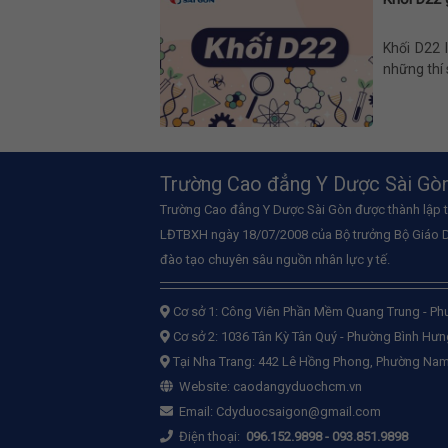
Khối D22 
những thí s
Trường Cao đẳng Y Dược Sài Gò
Trường Cao đẳng Y Dược Sài Gòn được thành lập 
LĐTBXH ngày 18/07/2008 của Bộ trưởng Bộ Giáo D
đào tạo chuyên sâu nguồn nhân lực y tế.
Cơ sở 1:
Công Viên Phần Mềm Quang Trung - Ph
Cơ sở 2:
1036 Tân Kỳ Tân Quý - Phường Bình Hư
Tại Nha Trang: 442 Lê Hồng Phong, Phường Nam
Website:
caodangyduochcm.vn
Email:
Cdyduocsaigon@gmail.com
Điện thoại:
096.152.9898
-
093.851.9898