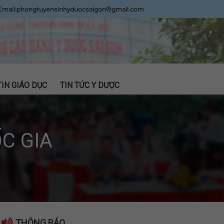
Email:
phongtuyensinhyduocsaigon@gmail.com
TIN GIÁO DỤC
TIN TỨC Y DƯỢC
C GIA
THÔNG BÁO