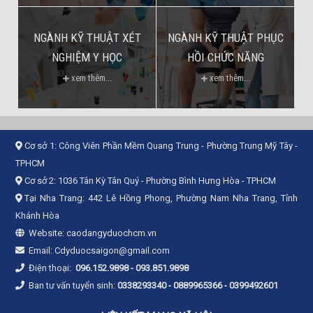
NGÀNH KỸ THUẬT XÉT
NGÀNH KỸ THUẬT PHỤC
NGHIỆM Y HỌC
HỒI CHỨC NĂNG
xem thêm...
xem thêm...
Cơ sở 1:
Công Viên Phần Mềm Quang Trung - Phường Trung Mỹ Tây -
TPHCM
Cơ sở 2:
1036 Tân Kỳ Tân Quý - Phường Bình Hưng Hòa - TPHCM
Tại Nha Trang: 442 Lê Hồng Phong, Phường Nam Nha Trang, Tỉnh
Khánh Hòa
Website:
caodangyduochcm.vn
Email:
Cdyduocsaigon@gmail.com
Điện thoại:
096.152.9898
-
093.851.9898
Ban tư vấn tuyển sinh:
0338293340 - 0889965366 - 0399492601