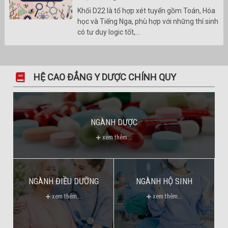
Khối D22 là tổ hợp xét tuyển gồm Toán, Hóa
học và Tiếng Nga, phù hợp với những thí sinh
có tư duy logic tốt,...
HỆ CAO ĐẲNG Y DƯỢC CHÍNH QUY
NGÀNH DƯỢC
xem thêm...
NGÀNH ĐIỀU DƯỠNG
NGÀNH HỘ SINH
xem thêm...
xem thêm...