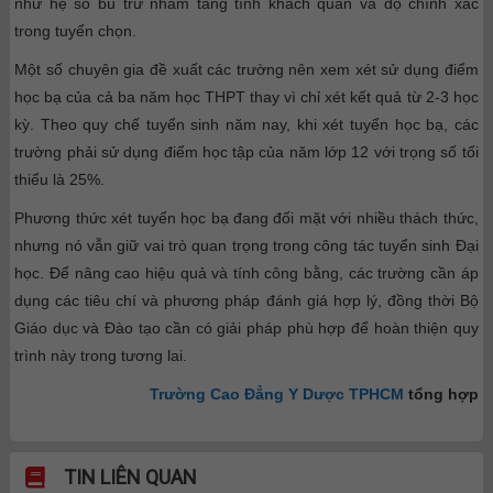
như hệ số bù trừ nhằm tăng tính khách quan và độ chính xác
trong tuyển chọn.
Một số chuyên gia đề xuất các trường nên xem xét sử dụng điểm
học bạ của cả ba năm học THPT thay vì chỉ xét kết quả từ 2-3 học
kỳ. Theo quy chế tuyển sinh năm nay, khi xét tuyển học bạ, các
trường phải sử dụng điểm học tập của năm lớp 12 với trọng số tối
thiểu là 25%.
Phương thức xét tuyển học bạ đang đối mặt với nhiều thách thức,
nhưng nó vẫn giữ vai trò quan trọng trong công tác tuyển sinh Đại
học. Để nâng cao hiệu quả và tính công bằng, các trường cần áp
dụng các tiêu chí và phương pháp đánh giá hợp lý, đồng thời Bộ
Giáo dục và Đào tạo cần có giải pháp phù hợp để hoàn thiện quy
trình này trong tương lai.
Trường Cao Đẳng Y Dược TPHCM
tổng hợp
TIN LIÊN QUAN