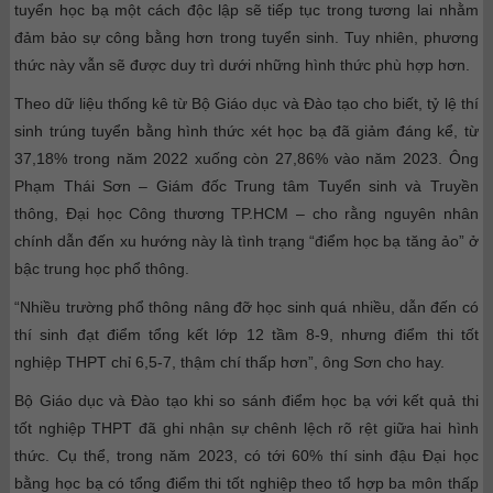
tuyển học bạ một cách độc lập sẽ tiếp tục trong tương lai nhằm
đảm bảo sự công bằng hơn trong tuyển sinh. Tuy nhiên, phương
thức này vẫn sẽ được duy trì dưới những hình thức phù hợp hơn.
Theo dữ liệu thống kê từ Bộ Giáo dục và Đào tạo cho biết, tỷ lệ thí
sinh trúng tuyển bằng hình thức xét học bạ đã giảm đáng kể, từ
37,18% trong năm 2022 xuống còn 27,86% vào năm 2023.
Ông
Phạm Thái Sơn – Giám đốc Trung tâm Tuyển sinh và Truyền
thông, Đại học Công thương TP.HCM – cho rằng nguyên nhân
chính dẫn đến xu hướng này là tình trạng “điểm học bạ tăng ảo” ở
bậc trung học phổ thông.
“Nhiều trường phổ thông nâng đỡ học sinh quá nhiều, dẫn đến có
thí sinh đạt điểm tổng kết lớp 12 tầm 8-9, nhưng điểm thi tốt
nghiệp THPT chỉ 6,5-7, thậm chí thấp hơn”, ông Sơn cho hay.
Bộ Giáo dục và Đào tạo khi so sánh điểm học bạ với kết quả thi
tốt nghiệp THPT đã ghi nhận sự chênh lệch rõ rệt giữa hai hình
thức. Cụ thể, trong năm 2023, có tới 60% thí sinh đậu Đại học
bằng học bạ có tổng điểm thi tốt nghiệp theo tổ hợp ba môn thấp