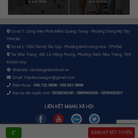
xem thêm...
xem thêm...
Cơ sở 1:
Công Viên Phần Mềm Quang Trung - Phường Trung Mỹ Tây -
TPHCM
Cơ sở 2:
1036 Tân Kỳ Tân Quý - Phường Bình Hưng Hòa - TPHCM
Tại Nha Trang: 442 Lê Hồng Phong, Phường Nam Nha Trang, Tỉnh
Khánh Hòa
Website:
caodangyduochcm.vn
Email:
Cdyduocsaigon@gmail.com
Điện thoại:
096.152.9898
-
093.851.9898
Ban tư vấn tuyển sinh:
0338293340 - 0889965366 - 0399492601
LIÊN KẾT MẠNG XÃ HỘI
ĐĂNG KÝ XÉT TUYỂN