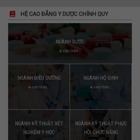
HỆ CAO ĐẲNG Y DƯỢC CHÍNH QUY
NGÀNH DƯỢC
xem thêm...
NGÀNH ĐIỀU DƯỠNG
NGÀNH HỘ SINH
xem thêm...
xem thêm...
NGÀNH KỸ THUẬT XÉT
NGÀNH KỸ THUẬT PHỤC
NGHIỆM Y HỌC
HỒI CHỨC NĂNG