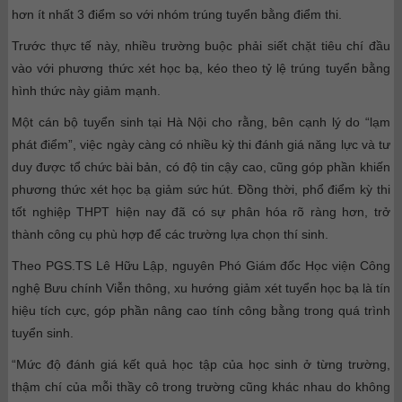
hơn ít nhất 3 điểm so với nhóm trúng tuyển bằng điểm thi.
Trước thực tế này, nhiều trường buộc phải siết chặt tiêu chí đầu
vào với phương thức xét học bạ, kéo theo tỷ lệ trúng tuyển bằng
hình thức này giảm mạnh.
Một cán bộ tuyển sinh tại Hà Nội cho rằng, bên cạnh lý do “lạm
phát điểm”, việc ngày càng có nhiều kỳ thi đánh giá năng lực và tư
duy được tổ chức bài bản, có độ tin cậy cao, cũng góp phần khiến
phương thức xét học bạ giảm sức hút. Đồng thời, phổ điểm kỳ thi
tốt nghiệp THPT hiện nay đã có sự phân hóa rõ ràng hơn, trở
thành công cụ phù hợp để các trường lựa chọn thí sinh.
Theo PGS.TS Lê Hữu Lập, nguyên Phó Giám đốc Học viện Công
nghệ Bưu chính Viễn thông, xu hướng giảm xét tuyển học bạ là tín
hiệu tích cực, góp phần nâng cao tính công bằng trong quá trình
tuyển sinh.
“Mức độ đánh giá kết quả học tập của học sinh ở từng trường,
thậm chí của mỗi thầy cô trong trường cũng khác nhau do không