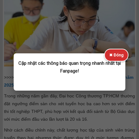
✖ Đóng
Cập nhật các thông báo quan trọng nhanh nhất tại
Fanpage!
>>>> Công bố:
Thời gian đăng ký dự thi tốt nghiệp THPT năm
2025
Trong những năm gần đây, Đại học Công thương TP.HCM thường
đặt ngưỡng điểm sàn cho xét tuyển học bạ cao hơn so với điểm
thi tốt nghiệp THPT, phù hợp với kết quả đối sánh từ Bộ Giáo dục
với mức điểm đầu vào lần lượt là 20 và 16.
Nhờ cách điều chỉnh này, chất lượng học tập của sinh viên trúng
tuyển theo hai phương thức được duy trì ở mức tương đương.