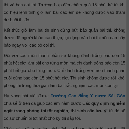
thi và ban coi thi. Trường hợp đến chậm quá 15 phút kể từ khi
có hiệu lệnh tính giờ làm bài các em sẽ không được vào tham
dự buổi thi đó.
Kết thúc giờ làm bài thí sinh dừng bút, bảo quản bài thi, không
được để người khác can thiệp, lợi dụng vào bài thi nếu cần hãy
báo ngay với các bộ coi thi.
Đối với các môn thành phần sẽ không đánh trống báo còn 15
phút hết giờ làm bài cho từng môn mà chỉ đánh trống báo còn 15
phút hết giờ cho từng môn. Chỉ đánh trống với môn thành phần
cuối cùng báo còn 15 phút hết giờ. Thí sinh không được rời khỏi
phòng thi trong thời gian làm bài trắc nghiệm các môn còn lại.
Hy vọng bài viết được
Trường Cao đẳng Y dược Sài Gòn
chia sẻ ở trên đã giúp các em nắm được C
ác quy định nghiêm
ngặt trong phòng thi tốt nghiệp, thí sinh cần lưu ý!
từ đó sẽ
có sự chuẩn bị tốt nhất cho kỳ thi sắp tới.
Chúc các sĩ tử tự tin, bình tĩnh và hoàn thành tốt bài thi tốt