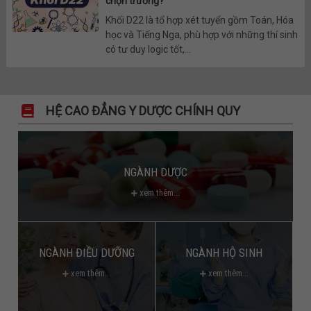
chọn trường?
Khối D22 là tổ hợp xét tuyển gồm Toán, Hóa
học và Tiếng Nga, phù hợp với những thí sinh
có tư duy logic tốt,...
HỆ CAO ĐẲNG Y DƯỢC CHÍNH QUY
NGÀNH DƯỢC
xem thêm...
NGÀNH ĐIỀU DƯỠNG
NGÀNH HỘ SINH
xem thêm...
xem thêm...