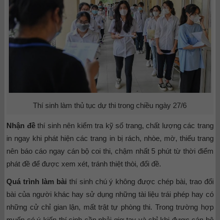
Thí sinh làm thủ tục dự thi trong chiều ngày 27/6
Nhận đề
thí sinh nên kiểm tra kỹ số trang, chất lượng các trang
in ngay khi phát hiện các trang in bị rách, nhòe, mờ, thiếu trang
nên báo cáo ngay cán bộ coi thi, chậm nhất 5 phút từ thời điểm
phát đề để được xem xét, tránh thiệt thòi, đổi đề.
Quá trình làm bài
thí sinh chú ý không được chép bài, trao đổi
bài của người khác hay sử dụng những tài liệu trái phép hay có
những cử chỉ gian lận, mất trật tự phòng thi. Trong trường hợp
muốn có ý kiến thí sinh cần phải giơ tay và chỉ khi được cán bộ