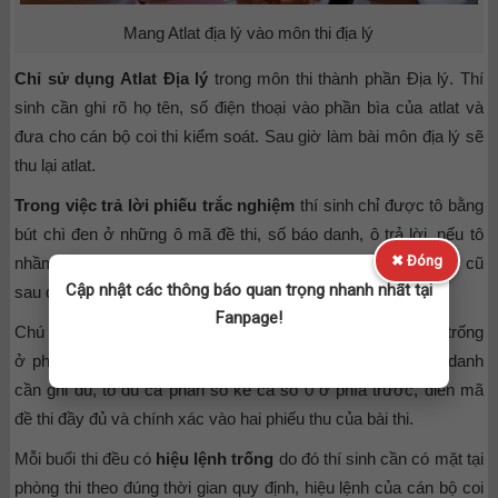
Mang Atlat địa lý vào môn thi địa lý
Chỉ sử dụng Atlat Địa lý
trong môn thi thành phần Địa lý. Thí
sinh cần ghi rõ họ tên, số điện thoại vào phần bìa của atlat và
đưa cho cán bộ coi thi kiểm soát. Sau giờ làm bài môn địa lý sẽ
thu lại atlat.
Trong việc trả lời phiếu trắc nghiệm
thí sinh chỉ được tô bằng
bút chì đen ở những ô mã đề thi, số báo danh, ô trả lời, nếu tô
✖ Đóng
nhầm thí sinh cần thay đổi câu trả lời hãy tẩy sạch chì ở ô cũ
Cập nhật các thông báo quan trọng nhanh nhất tại
sau đó tô lựa chọn ô mới.
Fanpage!
Chú ý thí sinh cần điền chính xác thông tin vào những mục trống
ở phía trên phiếu trả lời trắc nghiệm bao gồm cả số báo danh
cần ghi đủ, tô đủ cả phần số kể cả số 0 ở phía trước, điền mã
đề thi đầy đủ và chính xác vào hai phiếu thu của bài thi.
Mỗi buổi thi đều có
hiệu lệnh trống
do đó thí sinh cần có mặt tại
phòng thi theo đúng thời gian quy định, hiệu lệnh của cán bộ coi