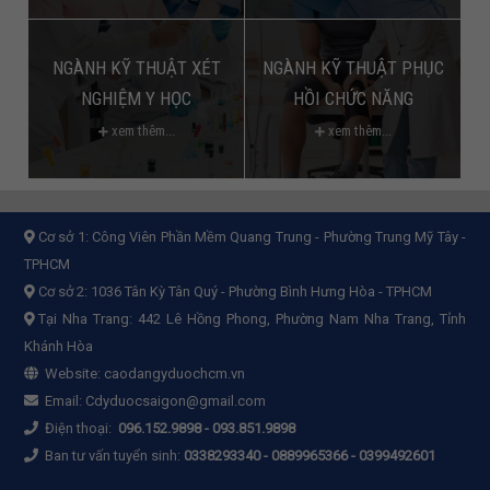
NGÀNH KỸ THUẬT XÉT
NGÀNH KỸ THUẬT PHỤC
NGHIỆM Y HỌC
HỒI CHỨC NĂNG
xem thêm...
xem thêm...
Cơ sở 1:
Công Viên Phần Mềm Quang Trung - Phường Trung Mỹ Tây -
TPHCM
Cơ sở 2:
1036 Tân Kỳ Tân Quý - Phường Bình Hưng Hòa - TPHCM
Tại Nha Trang: 442 Lê Hồng Phong, Phường Nam Nha Trang, Tỉnh
Khánh Hòa
Website:
caodangyduochcm.vn
Email:
Cdyduocsaigon@gmail.com
Điện thoại:
096.152.9898
-
093.851.9898
Ban tư vấn tuyển sinh:
0338293340 - 0889965366 - 0399492601