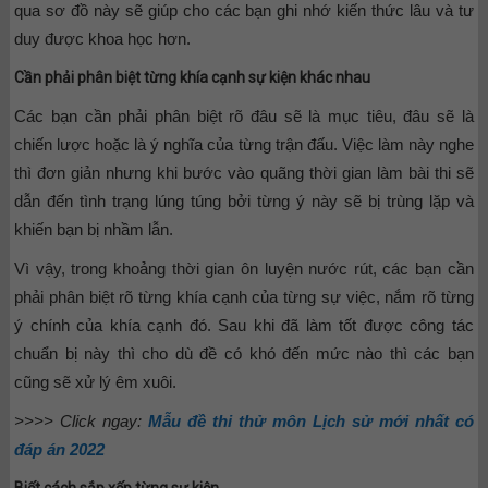
qua sơ đồ này sẽ giúp cho các bạn ghi nhớ kiến thức lâu và tư
duy được khoa học hơn.
Cần phải phân biệt từng khía cạnh sự kiện khác nhau
Các bạn cần phải phân biệt rõ đâu sẽ là mục tiêu, đâu sẽ là
chiến lược hoặc là ý nghĩa của từng trận đấu. Việc làm này nghe
thì đơn giản nhưng khi bước vào quãng thời gian làm bài thi sẽ
dẫn đến tình trạng lúng túng bởi từng ý này sẽ bị trùng lặp và
khiến bạn bị nhầm lẫn.
Vì vậy, trong khoảng thời gian ôn luyện nước rút, các bạn cần
phải phân biệt rõ từng khía cạnh của từng sự việc, nắm rõ từng
ý chính của khía cạnh đó. Sau khi đã làm tốt được công tác
chuẩn bị này thì cho dù đề có khó đến mức nào thì các bạn
cũng sẽ xử lý êm xuôi.
>>>> Click ngay:
Mẫu đề thi thử môn Lịch sử mới nhất có
đáp án 2022
Biết cách sắp xếp từng sự kiện