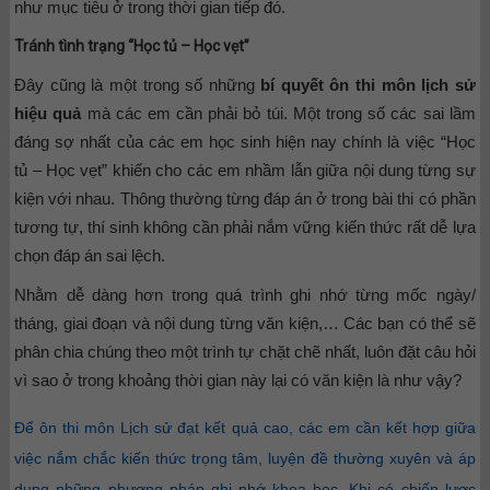
như mục tiêu ở trong thời gian tiếp đó.
Tránh tình trạng “Học tủ – Học vẹt”
Đây cũng là một trong số những
bí quyết ôn thi môn lịch sử
hiệu quả
mà các em cần phải bỏ túi. Một trong số các sai lầm
đáng sợ nhất của các em học sinh hiện nay chính là việc “Học
tủ – Học vẹt” khiến cho các em nhầm lẫn giữa nội dung từng sự
kiện với nhau. Thông thường từng đáp án ở trong bài thi có phần
tương tự, thí sinh không cần phải nắm vững kiến thức rất dễ lựa
chọn đáp án sai lệch.
Nhằm dễ dàng hơn trong quá trình ghi nhớ từng mốc ngày/
tháng, giai đoạn và nội dung từng văn kiện,… Các bạn có thể sẽ
phân chia chúng theo một trình tự chặt chẽ nhất, luôn đặt câu hỏi
vì sao ở trong khoảng thời gian này lại có văn kiện là như vậy?
Để ôn thi môn Lịch sử đạt kết quả cao, các em cần kết hợp giữa
việc nắm chắc kiến thức trọng tâm, luyện đề thường xuyên và áp
dụng những phương pháp ghi nhớ khoa học. Khi có chiến lược