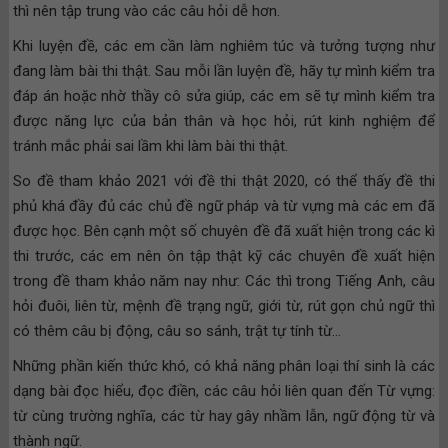
thì nên tập trung vào các câu hỏi dễ hơn.
Khi luyện đề, các em cần làm nghiêm túc và tưởng tượng như
đang làm bài thi thật. Sau mỗi lần luyện đề, hãy tự mình kiểm tra
đáp án hoặc nhờ thầy cô sửa giúp, các em sẽ tự mình kiểm tra
được năng lực của bản thân và học hỏi, rút kinh nghiệm để
tránh mắc phải sai lầm khi làm bài thi thật.
So đề tham khảo 2021 với đề thi thật 2020, có thể thấy đề thi
phủ khá đầy đủ các chủ đề ngữ pháp và từ vựng mà các em đã
được học. Bên cạnh một số chuyên đề đã xuất hiện trong các kì
thi trước, các em nên ôn tập thật kỹ các chuyên đề xuất hiện
trong đề tham khảo năm nay như: Các thì trong Tiếng Anh, câu
hỏi đuôi, liên từ, mệnh đề trạng ngữ, giới từ, rút gọn chủ ngữ thì
có thêm câu bị động, câu so sánh, trật tự tính từ…
Những phần kiến thức khó, có khả năng phân loại thí sinh là các
dạng bài đọc hiểu, đọc điền, các câu hỏi liên quan đến Từ vựng:
từ cùng trường nghĩa, các từ hay gây nhầm lẫn, ngữ động từ và
thành ngữ.