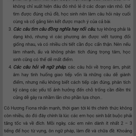
không chỉ xuất hiện đâu đó nhỏ lẻ ở các đoạn văn nhỏ. Để
tìm được đúng chủ đề, học sinh nên làm câu hỏi này cuối
cùng và cố gắng liên kết được mạch ý của cả bài.
Các câu tìm câu đồng nghĩa hay nối câu
, tuy không phải là
dạng khó, nhưng vì các phương án được viết tương đối
giống nhau, và có nhiều chi tiết cần đọc cẩn thận. Nên nếu
làm nhanh, ẩu và không phân tích đúng trọng tâm, học
sinh cũng có thể dễ mất điểm.
Các câu hỏi về ngữ pháp
; các câu hỏi về trọng âm, phát
âm hay tình huống giao tiếp vốn là những câu dễ giành
điểm, nhưng nếu không biết cách tiếp cận đúng, phân tích
kỹ càng các yếu tố ảnh hưởng đến chỗ trống cần điền thì
cũng dễ gây ra nhầm lẫn cho phần lựa chọn…
Cô Hương Fiona nhấn mạnh, thời gian tới kì thi chính thức không
còn nhiều, do đó đây chính là lúc các em học sinh bắt buộc phải
tăng tốc và về đích. Mỗi ngày, các em nên dành ít nhất 2 – 3
tiếng để học từ vựng, ôn ngữ pháp, làm đề và chữa đề. Khoảng