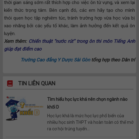
thời gian sáng sớm rất thích hợp cho việc ôn từ vựng, và xem lại
kiến thức trọng tâm. Bên cạnh đó, các em hãy tạo cho mình
thói quen học tập nghiêm túc, tránh trường hợp vừa học vừa bị
xao nhãng bởi các yếu tố khác, làm ảnh hưởng đến kết quả ôn
luyện.
Xem thêm:
Chiến thuật “nước rút” trong ôn thi môn Tiếng Anh
giúp đạt điểm cao
Trư
ờng Cao đẳng Y Dược Sài Gòn
tổng hợp theo Dân trí
TIN LIÊN QUAN
Tìm hiểu học lực khá nên chọn ngành nào
khối D
Học lực khá là mức học lực phổ biến của
nhiều học sinh THPT và hoàn toàn có thể mở
ra cơ hội trúng tuyển...