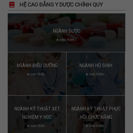
HỆ CAO ĐẲNG Y DƯỢC CHÍNH QUY
NGÀNH DƯỢC
xem thêm...
NGÀNH ĐIỀU DƯỠNG
NGÀNH HỘ SINH
xem thêm...
xem thêm...
NGÀNH KỸ THUẬT XÉT
NGÀNH KỸ THUẬT PHỤC
NGHIỆM Y HỌC
HỒI CHỨC NĂNG
xem thêm...
xem thêm...