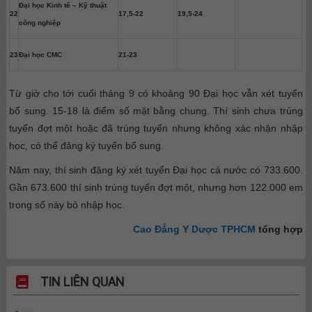
Đại học Kinh tế – Kỹ thuật
22
17,5-22
19,5-24
công nghiệp
23
Đại học CMC
21-23
Từ giờ cho tới cuối tháng 9 có khoảng 90 Đại học vẫn xét tuyển
bổ sung. 15-18 là điểm số mặt bằng chung. Thí sinh chưa trúng
tuyển đợt một hoặc đã trúng tuyển nhưng không xác nhận nhập
học, có thể đăng ký tuyển bổ sung.
Năm nay, thí sinh đăng ký xét tuyển Đại học cả nước có 733.600.
Gần 673.600 thí sinh trúng tuyển đợt một, nhưng hơn 122.000 em
trong số này bỏ nhập học.
Cao Đẳng Y Dược TPHCM
tổng hợp
TIN LIÊN QUAN