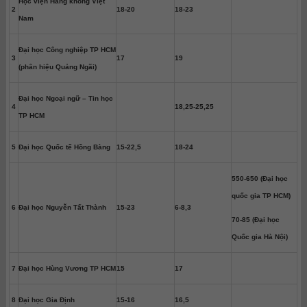
Học viện Hàng không Việt
2
18-20
18-23
Nam
Đại học Công nghiệp TP HCM
3
17
19
(phân hiệu Quảng Ngãi)
Đại học Ngoại ngữ – Tin học
4
18,25-25,25
TP HCM
5
Đại học Quốc tế Hồng Bàng
15-22,5
18-24
550-650 (Đại học
quốc gia TP HCM)
6
Đại học Nguyễn Tất Thành
15-23
6-8,3
70-85 (Đại học
Quốc gia Hà Nội)
7
Đại học Hùng Vương TP HCM
15
17
8
Đại học Gia Định
15-16
16,5