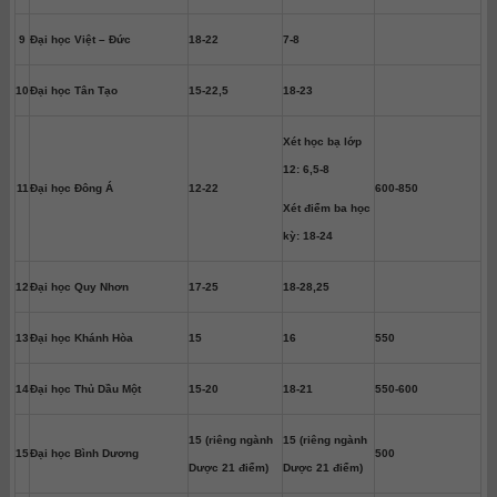
9
Đại học Việt – Đức
18-22
7-8
10
Đại học Tân Tạo
15-22,5
18-23
Xét học bạ lớp
12: 6,5-8
11
Đại học Đông Á
12-22
600-850
Xét điểm ba học
kỳ: 18-24
12
Đại học Quy Nhơn
17-25
18-28,25
13
Đại học Khánh Hòa
15
16
550
14
Đại học Thủ Dầu Một
15-20
18-21
550-600
15 (riêng ngành
15 (riêng ngành
15
Đại học Bình Dương
500
Dược 21 điểm)
Dược 21 điểm)