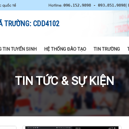
c quốc tế
Hotline:
| 
096.152.9898 - 093.851.9898
Ã TRƯỜNG: CDD4102
 TIN TUYỂN SINH
HỆ THỐNG ĐÀO TẠO
TIN TRƯỜNG
TIN TỨC & SỰ KIỆN