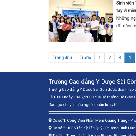
Sinh viên
tay vì miề
Những ngà
rất nặng n
Trang đầu
Trước
1
2
3
4
Trường Cao đẳng Y Dược Sài Gò
Trường Cao đẳng Y Dược Sài Gòn được thành lập 
LĐTBXH ngày 18/07/2008 của Bộ trưởng Bộ Giáo D
đào tạo chuyên sâu nguồn nhân lực y tế.
Cơ sở 1:
Công Viên Phần Mềm Quang Trung - Ph
Cơ sở 2:
1036 Tân Kỳ Tân Quý - Phường Bình Hư
Tại Nha Trang: 442 Lê Hồng Phong, Phường Nam