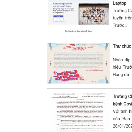
Laptop
Trường C
tuyến trê
Trước...
Thư chúc 
Nhân dịp
hiệu Trư
Hùng đã...
Trường C
bệnh Cov
Với tình h
của Ban 
28/01/2021