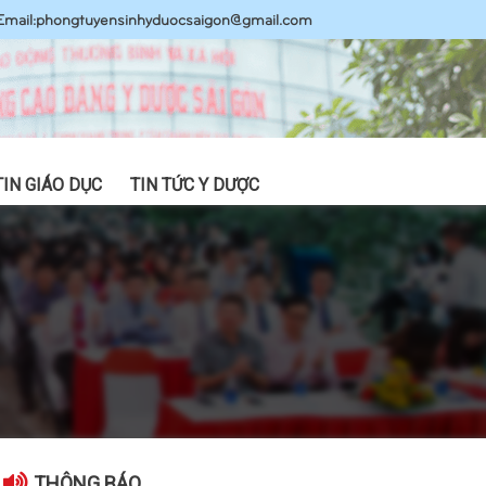
Email:
phongtuyensinhyduocsaigon@gmail.com
TIN GIÁO DỤC
TIN TỨC Y DƯỢC
THÔNG BÁO