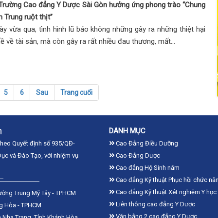
 Trường Cao đẳng Y Dược Sài Gòn hưởng ứng phong trào “Chung
n Trung ruột thịt”
y vừa qua, tình hình lũ báo không những gây ra những thiệt hại
ề về tài sản, mà còn gây ra rất nhiều đau thương, mất...
5
6
Sau
Trang cuối
n
DANH MỤC
theo Quyết định số 935/QĐ-
Cao Đẳng Điều Dưỡng
ục và Đào Tạo, với nhiệm vụ
Cao Đẳng Dược
Cao đẳng Hộ Sinh năm
Cao đẳng Kỹ thuật Phục hồi chức nă
Cao đẳng Kỹ thuật Xét nghiệm Y học
ường Trung Mỹ Tây - TPHCM
Liên thông cao đẳng Y Dược
ng Hòa - TPHCM
Văn bằng 2 cao đẳng Y Dược
 Nha Trang, Tỉnh Khánh Hòa